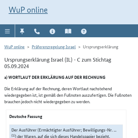
Direkt zur Navigation für Kontakt, Impressum, Aktuelles, Hilfe und FAQ
WuP-Navigation öffnen
Direkt zum Inhalt
WuP online
WuP online
Präferenzregelung Israel
Ursprungserklärung
Ursprungserklärung Israel (IL) - C zum Stichtag
05.09.2024
a) WORTLAUT DER ERKLÄRUNG AUF DER RECHNUNG
Die Erklärung auf der Rechnung, deren Wortlaut nachstehend
wiedergegeben ist, ist gemäß den Fußnoten auszufertigen. Die Fußnoten
brauchen jedoch nicht wiedergegeben zu werden.
Deutsche Fassung
Der Ausführer (Ermächtigter Ausführer; Bewilligungs-Nr. ...
(1)
) der Waren, auf die sich dieses Handelspapier bezieht,