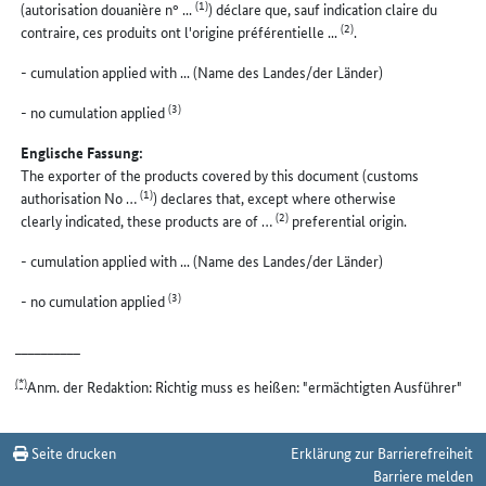
(1)
(autorisation douanière n° ...
) déclare que, sauf indication claire du
(2)
contraire, ces produits ont l'origine préférentielle ...
.
- cumulation applied with ... (Name des Landes/der Länder)
(3)
- no cumulation applied
Englische Fassung:
The exporter of the products covered by this document (customs
(1)
authorisation No …
) declares that, except where otherwise
(2)
clearly indicated, these products are of …
preferential origin.
- cumulation applied with ... (Name des Landes/der Länder)
(3)
- no cumulation applied
__________
(*)
Anm. der Redaktion: Richtig muss es heißen: "ermächtigten Ausführer"
Seite drucken
Erklärung zur Barrierefreiheit
Barriere melden