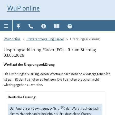
Direkt zur Navigation für Kontakt, Impressum, Aktuelles, Hilfe und FAQ
WuP-Navigation öffnen
Direkt zum Inhalt
WuP online
WuP online
Präferenzregelung Färöer
Ursprungserklärung
Ursprungserklärung Färöer (FO) - R zum Stichtag
03.03.2026
Wortlaut der Ursprungserklärung
Die Ursprungserklärung, deren Wortlaut nachstehend wiedergegeben ist,
ist gemäß den Fußnoten zu fertigen. Die Fußnoten brauchen nicht
wiedergegeben zu werden.
Deutsche Fassung:
(1)
Der Ausführer (Bewilligungs-Nr. ...
) der Waren, auf die sich
dieses Handelspapier bezieht, erklärt, dass diese Waren,