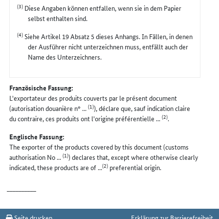
(3)
Diese Angaben können entfallen, wenn sie in dem Papier
selbst enthalten sind.
(4)
Siehe Artikel 19 Absatz 5 dieses Anhangs. In Fällen, in denen
der Ausführer nicht unterzeichnen muss, entfällt auch der
Name des Unterzeichners.
Französische Fassung:
L'exportateur des produits couverts par le présent document
(1)
(autorisation douanière n° ...
), déclare que, sauf indication claire
(2)
du contraire, ces produits ont l'origine préférentielle ...
.
Englische Fassung:
The exporter of the products covered by this document (customs
(1)
authorisation No ...
) declares that, except where otherwise clearly
(2)
indicated, these products are of ...
preferential origin.
__________
Seite drucken
Erklärung zur Barrierefreiheit