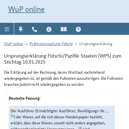
Direkt zur Navigation für Kontakt, Impressum, Aktuelles, Hilfe und FAQ
WuP-Navigation öffnen
Direkt zum Inhalt
WuP online
WuP online
Präferenzregelung Fidschi
Ursprungserklärung
Ursprungserklärung Fidschi/Pazifik-Staaten (WPS) zum
Stichtag 10.01.2025
Die Erklärung auf der Rechnung, deren Wortlaut nachstehend
wiedergegeben ist, ist gemäß den Fußnoten auszufertigen. Die Fußnoten
brauchen jedoch nicht wiedergegeben zu werden.
Deutsche Fassung:
Der Ausführer (Ermächtigter Ausführer; Bewilligungs-Nr. ...
(1)
) der Waren, auf die sich dieses Handelspapier bezieht,
erklärt, dass diese Waren, soweit nicht anders angegeben,
(2)
präferenzbegünstigte Ursprungswaren ...
sind.