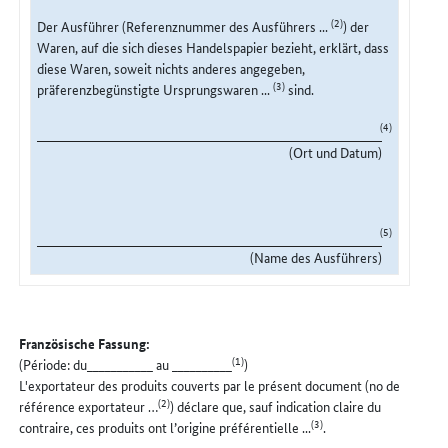
(2)
Der Ausführer (Referenznummer des Ausführers ...
) der
Waren, auf die sich dieses Handelspapier bezieht, erklärt, dass
diese Waren, soweit nichts anderes angegeben,
(3)
präferenzbegünstigte Ursprungswaren ...
sind.
(4)
(Ort und Datum)
(5)
(Name des Ausführers)
Französische Fassung:
(1)
(Période: du___________ au __________
)
L'exportateur des produits couverts par le présent document (no de
(2)
référence exportateur …
) déclare que, sauf indication claire du
(3)
contraire, ces produits ont l’origine préférentielle ...
.