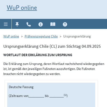
Direkt zur Navigation für Kontakt, Impressum, Aktuelles, Hilfe und FAQ
WuP-Navigation öffnen
Direkt zum Inhalt
WuP online
WuP online
Präferenzregelung Chile
Ursprungserklärung
Ursprungserklärung Chile (CL) zum Stichtag 04.09.2025
WORTLAUT DER ERKLÄRUNG ZUM URSPRUNG
Die Erklärung zum Ursprung, deren Wortlaut nachstehend wiedergegeben
ist, ist gemäß den jeweiligen Fußnoten auszufertigen. Die Fußnoten
brauchen nicht wiedergegeben zu werden.
Deutsche Fassung
(1)
(Zeitraum: von___________ bis __________
)