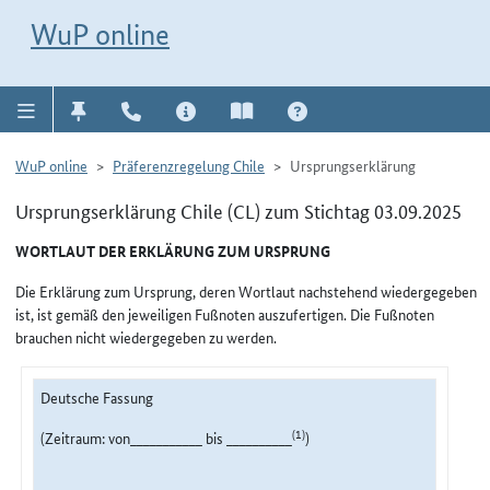
Direkt zur Navigation für Kontakt, Impressum, Aktuelles, Hilfe und FAQ
WuP-Navigation öffnen
Direkt zum Inhalt
WuP online
WuP online
Präferenzregelung Chile
Ursprungserklärung
Ursprungserklärung Chile (CL) zum Stichtag 03.09.2025
WORTLAUT DER ERKLÄRUNG ZUM URSPRUNG
Die Erklärung zum Ursprung, deren Wortlaut nachstehend wiedergegeben
ist, ist gemäß den jeweiligen Fußnoten auszufertigen. Die Fußnoten
brauchen nicht wiedergegeben zu werden.
Deutsche Fassung
(1)
(Zeitraum: von___________ bis __________
)