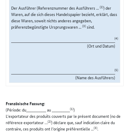
(2)
Der Ausführer (Referenznummer des Ausführers ...
) der
Waren, auf die sich dieses Handelspapier bezieht, erklärt, dass
diese Waren, soweit nichts anderes angegeben,
(3)
präferenzbegünstigte Ursprungswaren ...
sind.
(4)
(Ort und Datum)
(5)
(Name des Ausführers)
Französische Fassung:
(1)
(Période: du___________ au __________
)
L'exportateur des produits couverts par le présent document (no de
(2)
référence exportateur …
) déclare que, sauf indication claire du
(3)
contraire, ces produits ont l’origine préférentielle ...
.