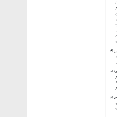
(
A
c
p
t
t
c
e
(4)
Er
U
(5)
An
A
E
(6)
Vo
v
9