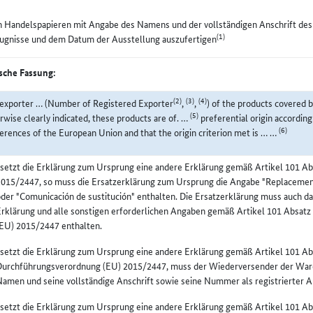
n Handelspapieren mit Angabe des Namens und der vollständigen Anschrift de
(1)
ugnisse und dem Datum der Ausstellung auszufertigen
sche Fassung:
(2)
(3)
(4)
exporter … (Number of Registered Exporter
,
,
) of the products covered 
(5)
rwise clearly indicated, these products are of. …
preferential origin according
(6)
erences of the European Union and that the origin criterion met is … …
setzt die Erklärung zum Ursprung eine andere Erklärung gemäß Artikel 101 A
2015/2447, so muss die Ersatzerklärung zum Ursprung die Angabe "Replacemen
der "Comunicación de sustitución" enthalten. Die Ersatzerklärung muss auch d
rklärung und alle sonstigen erforderlichen Angaben gemäß Artikel 101 Absat
(EU) 2015/2447 enthalten.
setzt die Erklärung zum Ursprung eine andere Erklärung gemäß Artikel 101 Abs
urchführungsverordnung (EU) 2015/2447, muss der Wiederversender der Waren,
amen und seine vollständige Anschrift sowie seine Nummer als registrierter 
setzt die Erklärung zum Ursprung eine andere Erklärung gemäß Artikel 101 A