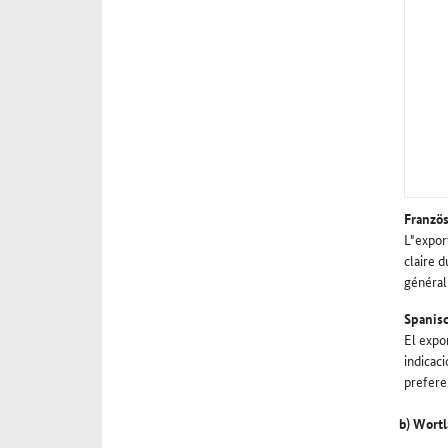
Franzö
L"expor
claire d
général
Spanis
El expo
indicac
prefere
b) Wort