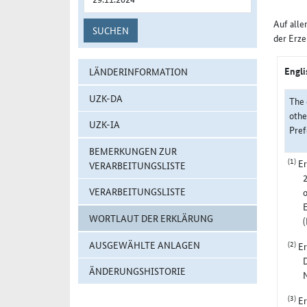
Auf alle
SUCHEN
der Erze
Engli
LÄNDERINFORMATION
UZK-DA
The 
othe
UZK-IA
Pref
BEMERKUNGEN ZUR
(1)
Er
VERARBEITUNGSLISTE
VERARBEITUNGSLISTE
o
E
WORTLAUT DER ERKLÄRUNG
(2)
AUSGEWÄHLTE ANLAGEN
Er
D
ÄNDERUNGSHISTORIE
N
(3)
Er