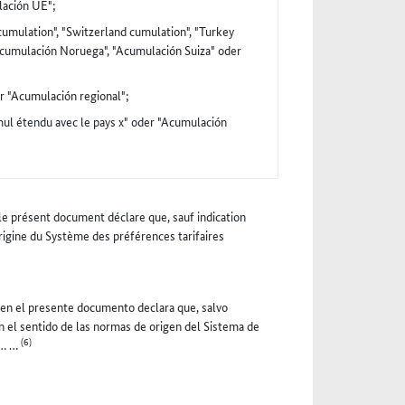
lación UE";
umulation", "Switzerland cumulation", "Turkey
Acumulación Noruega", "Acumulación Suiza" oder
er "Acumulación regional";
mul étendu avec le pays x" oder "Acumulación
 le présent document déclare que, sauf indication
rigine du Système des préférences tarifaires
s en el presente documento declara que, salvo
 el sentido de las normas de origen del Sistema de
(6)
s … …