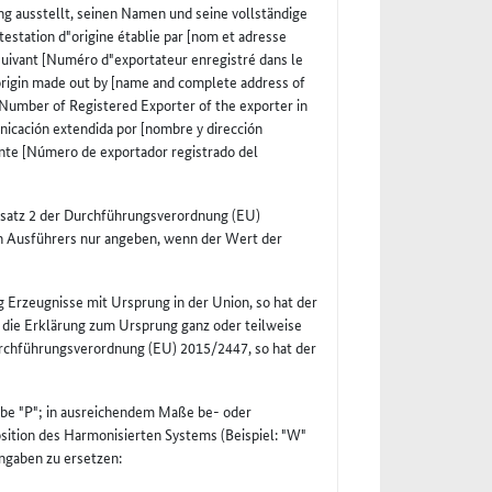
g ausstellt, seinen Namen und seine vollständige
testation d"origine établie par [nom et adresse
 suivant [Numéro d"exportateur enregistré dans le
 origin made out by [name and complete address of
[Number of Registered Exporter of the exporter in
unicación extendida por [nombre y dirección
iente [Número de exportador registrado del
bsatz 2 der Durchführungsverordnung (EU)
 Ausführers nur angeben, wenn der Wert der
 Erzeugnisse mit Ursprung in der Union, so hat der
 die Erklärung zum Ursprung ganz oder teilweise
urchführungsverordnung (EU) 2015/2447, so hat der
abe "P"; in ausreichendem Maße be- oder
osition des Harmonisierten Systems (Beispiel: "W"
ngaben zu ersetzen: