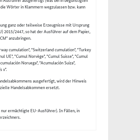
n Ausführer ausgefertigt (was bei in begünstigten
nd die Wörter in Klammern wegzulassen bzw. kann
nung ganz oder teilweise Erzeugnisse mit Ursprung
U) 2015/2447, so hat der Ausführer auf dem Papier,
 "CM" anzubringen.
way cumulation", "Switzerland cumulation", "Turkey
umul UE", "Cumul Norvège", "Cumul Suisse", "Cumul
"Acumulación Noruega", "Acumulación Suiza",
 x".
andelsabkommens ausgefertigt, wird der Hinweis
nzielle Handelsabkommen ersetzt.
nur ermächtigte EU-Ausführer). In Fällen, in
erzeichners.