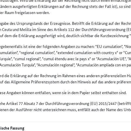
inzutragen. Wird die Erklärung auf der Rechnung nicht durch einen ermächtigte
ändern ausgefertigten Erklärungen auf der Rechnung stets der Fall ist), so si
der Raum freigelassen werden.
gabe des Ursprungslands der Erzeugnisse. Betrifft die Erklärung auf der Rech
n Ceuta und Melilla im Sinne des Artikels 112 der Durchführungsverordnung (E
uf dem die Erklärung ausgefertigt wird, deutlich sichtbar die Kurzbezeichnung
gebenenfalls ist eine der folgenden Angaben zu machen: "EU cumulation", "Nor
umulation", "regional cumulation", "extended cumulation with country x" or "C
urquie", "cumul regional", "cumul étendu avec le pays x" or "Acumulación UE", 
Acumulación Turquía", "Acumulación regional", "Acumulación ampliada con en país
rd die Erklärung auf der Rechnung im Rahmen eines anderen präferenziellen H
auf das Allgemeine Präferenzsystem durch den Hinweis auf das andere präfere
ese Angaben können entfallen, wenn sie in dem Papier selbst enthalten sind.
ehe Artikel 77 Absatz 7 der Durchführungsverordnung (EU) 2015/2447 (betrifft 
enen der Ausführer nicht unterzeichnen muss, entfällt auch der Name des Unt
sische Fassung