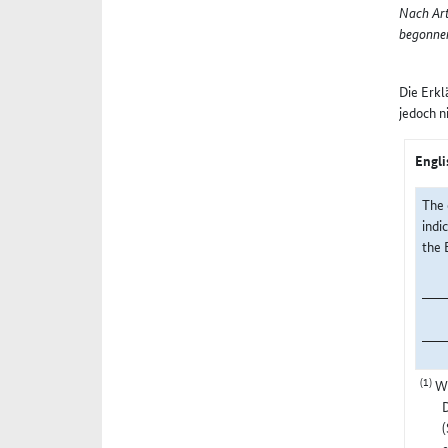
Nach Art
begonnen
Die Erkl
jedoch n
Engli
The 
indi
the 
(1)
Wi
(