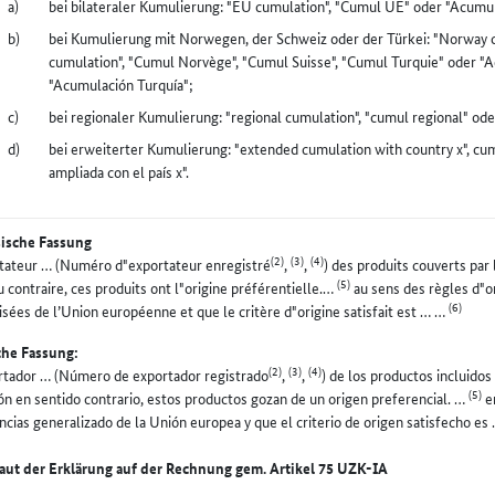
bei bilateraler Kumulierung: "EU cumulation", "Cumul UE" oder "Acumu
bei Kumulierung mit Norwegen, der Schweiz oder der Türkei: "Norway c
cumulation", "Cumul Norvège", "Cumul Suisse", "Cumul Turquie" oder "
"Acumulación Turquía";
bei regionaler Kumulierung: "regional cumulation", "cumul regional" od
bei erweiterter Kumulierung: "extended cumulation with country x", cu
ampliada con el país x".
sische Fassung
(2)
(3)
(4)
tateur … (Numéro d"exportateur enregistré
,
,
) des produits couverts par
(5)
u contraire, ces produits ont l"origine préférentielle.…
au sens des règles d"o
(6)
isées de l’Union européenne et que le critère d"origine satisfait est … …
che Fassung:
(2)
(3)
(4)
rtador … (Número de exportador registrado
,
,
) de los productos incluido
(5)
ión en sentido contrario, estos productos gozan de un origen preferencial. …
en
ncias generalizado de la Unión europea y que el criterio de origen satisfecho e
laut der Erklärung auf der Rechnung gem. Artikel 75 UZK-IA