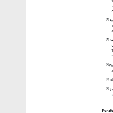
e
L
(2)
An
i
a
(3)
Ge
c
T
"
(4)
Wi
(5)
Di
(6)
Si
d
Franzö