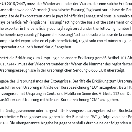
EU) 2015/2447, muss der Wiederversender der Waren, der eine solche Erklärun
nschrift sowie den Vermerk (französische Fassung) "agissant sur la base de l"at
omplète de l"exportateur dans le pays bénéficiaire] enregistré sous le numéro
ays bénéficiaire]" (englische Fassung) "acting on the basis of the statement on
he exporter in the beneficiary country] registered under the following number 
he beneficiary country]" (spanische Fassung) "actuando sobre la base de la com
ompleta del exportador en el país beneficiario], registrado con el número sigu
xportador en el país beneficiario]" angeben.
setzt die Erklärung zum Ursprung eine andere Erklärung gemäß Artikel 101 A
2015/2447, muss der Wiederversender der Waren die Nummer des registrierten
rsprungserzeugnisse in der ursprünglichen Sendung 6 000 EUR übersteigt.
gabe des Ursprungslands der Erzeugnisse. Betrifft die Erklärung zum Ursprung
usführer den Ursprung mithilfe der Kurzbezeichnung "EU" anzugeben. Betrifft
rzeugnisse mit Ursprung in Ceuta und Melilla im Sinne des Artikels 112 der D
Ausführer den Ursprung mithilfe der Kurzbezeichnung "CM" anzugeben.
llständig gewonnene oder hergestellte Erzeugnisse: anzugeben ist der Buchst
erarbeitete Erzeugnisse: anzugeben ist der Buchstabe "W", gefolgt von einer P
618). Die obengenannte Angabe ist gegebenenfalls durch eine der folgenden A