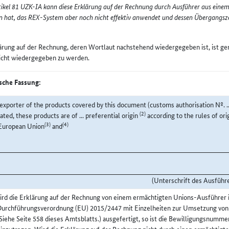
ikel 81 UZK-IA kann diese Erklärung auf der Rechnung durch Ausführer aus einem
 hat, das REX-System aber noch nicht effektiv anwendet und dessen Übergangsze
ärung auf der Rechnung, deren Wortlaut nachstehend wiedergegeben ist, ist g
icht wiedergegeben zu werden.
sche Fassung:
exporter of the products covered by this document (customs authorisation Nº. .
(2)
cated, these products are of ... preferential origin
according to the rules of or
(3)
(4)
European Union
and
(Unterschrift des Ausführ
rd die Erklärung auf der Rechnung von einem ermächtigten Unions-Ausführer i
Durchführungsverordnung (EU) 2015/2447 mit Einzelheiten zur Umsetzung vo
Siehe Seite 558 dieses Amtsblatts.) ausgefertigt, so ist die Bewilligungsnumme