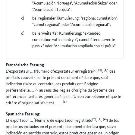
"Acumulación Noruega", "Acumulación Suiza" oder
"Acumulación Turquía";
bei regionaler Kumulierung: "regional cumulation",
"cumul regional" oder "Acumulación regional";
bei erweiterter Kumulierung: "extended
cumulation with country x", cumul étendu avec le
pays x" oder "Acumulación ampliada con el país x".
Französische Fassung
(2)
(3)
(4)
L"exportateur … (Numéro d"exportateur enregistré
,
,
) des
produits couverts par le présent document déclare que, sauf
indication claire du contraire, ces produits ont l"origine
(5)
préférentielle.…
au sens des règles d"origine du Système des
préférences tarifaires généralisées de l’Union européenne et que le
(6)
critère d"origine satisfait est … …
Spanische Fassung:
(2)
(3)
(4)
El exportador … (Número de exportador registrado
,
,
) de los
productos incluidos en el presente documento declara que, salvo
indicación en sentido contrario, estos productos gozan de un origen