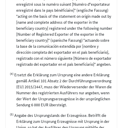
enregistré sous le numéro suivant [Numéro d"exportateur
enregistré dans le pays bénéficiaire]" (englische Fassung)
"acting on the basis of the statement on origin made out by
[name and complete address of the exporter in the
beneficiary country] registered under the following number
[Number of Registered Exporter of the exporter in the
beneficiary country]" (spanische Fassung) "actuando sobre
la base de la comunicación extendida por [nombre y
dirección completa del exportador en el país beneficiario],
registrado con el número siguiente [Número de exportador
registrado del exportador en el país beneficiario]" angeben.
(4)
Ersetzt die Erklärung zum Ursprung eine andere Erklärung
gemäß Artikel 101 Absatz 2 der Durchführungsverordnung
(EU) 2015/2447, muss der Wiederversender der Waren die
Nummer des registrierten Ausführers nur angeben, wenn
der Wert der Ursprungserzeugnisse in der ursprünglichen
Sendung 6 000 EUR übersteigt.
(5)
Angabe des Ursprungslands der Erzeugnisse. Betrifft die
Erklärung zum Ursprung Erzeugnisse mit Ursprung in der
Union, so hat der Ausführer den Ursprung mithilfe der