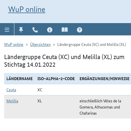
Direkt zur Navigation für Kontakt, Impressum, Aktuelles, Hilfe und FAQ
WuP-Navigation öffnen
Direkt zum Inhalt
WuP online
WuP online
Übersichten
Ländergruppe Ceuta (XC) und Melilla (XL)
Ländergruppe Ceuta (XC) und Melilla (XL) zum
Stichtag 14.01.2022
LÄNDERNAME
ISO−ALPHA−2−CODE
ERGÄNZUNGEN/HINWEISE
Ceuta
XC
Melilla
XL
einschließlich Vélez de la
Gomera, Alhucemas und
Chafarinas
Ländergruppe Ceuta (XC) und Melilla (XL) zum Stichtag 14.01.2022