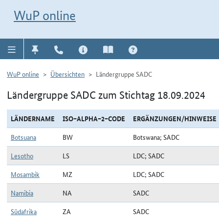
Direkt zur Navigation für Kontakt, Impressum, Aktuelles, Hilfe und FAQ
WuP-Navigation öffnen
Direkt zum Inhalt
WuP online
WuP online
Übersichten
Ländergruppe SADC
Ländergruppe SADC zum Stichtag 18.09.2024
LÄNDERNAME
ISO−ALPHA−2−CODE
ERGÄNZUNGEN/HINWEISE
Botsuana
BW
Botswana; SADC
Lesotho
LS
LDC; SADC
Mosambik
MZ
LDC; SADC
Namibia
NA
SADC
Südafrika
ZA
SADC