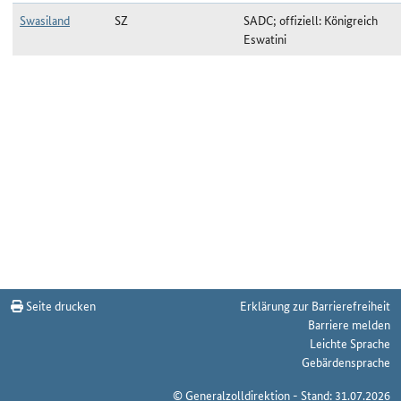
Swasiland
SZ
SADC; offiziell: Königreich
Eswatini
Ländergruppe SADC zum Stichtag 18.09.2024
Seite drucken
Erklärung zur Barrierefreiheit
Barriere melden
Leichte Sprache
Gebärdensprache
© Generalzolldirektion - Stand: 31.07.2026