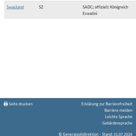
Swasiland
SZ
SADC; offiziell: Königreich
Eswatini
Ländergruppe SADC zum Stichtag 13.12.2024
Seite drucken
Erklärung zur Barrierefreiheit
Barriere melden
Leichte Sprache
Gebärdensprache
© Generalzolldirektion - Stand: 31.07.2026