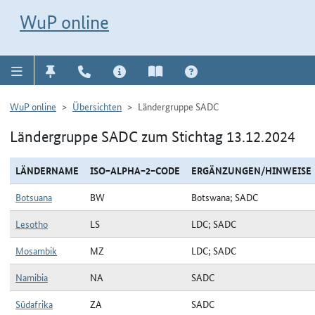
Direkt zur Navigation für Kontakt, Impressum, Aktuelles, Hilfe und FAQ
WuP-Navigation öffnen
Direkt zum Inhalt
WuP online
WuP online
Übersichten
Ländergruppe SADC
Ländergruppe SADC zum Stichtag 13.12.2024
LÄNDERNAME
ISO−ALPHA−2−CODE
ERGÄNZUNGEN/HINWEISE
Botsuana
BW
Botswana; SADC
Lesotho
LS
LDC; SADC
Mosambik
MZ
LDC; SADC
Namibia
NA
SADC
Südafrika
ZA
SADC