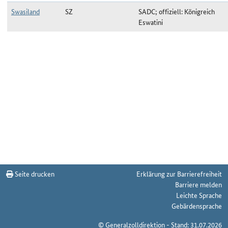
Swasiland
SZ
SADC; offiziell: Königreich
Eswatini
Ländergruppe SADC zum Stichtag 06.07.2025
Seite drucken
Erklärung zur Barrierefreiheit
Barriere melden
Leichte Sprache
Gebärdensprache
© Generalzolldirektion - Stand: 31.07.2026