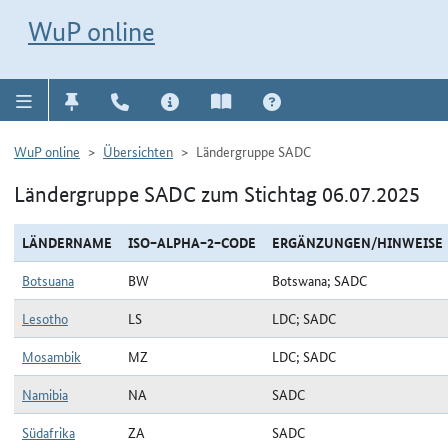
Direkt zur Navigation für Kontakt, Impressum, Aktuelles, Hilfe und FAQ
WuP-Navigation öffnen
Direkt zum Inhalt
WuP online
WuP online
Übersichten
Ländergruppe SADC
Ländergruppe SADC zum Stichtag 06.07.2025
LÄNDERNAME
ISO−ALPHA−2−CODE
ERGÄNZUNGEN/HINWEISE
Botsuana
BW
Botswana; SADC
Lesotho
LS
LDC; SADC
Mosambik
MZ
LDC; SADC
Namibia
NA
SADC
Südafrika
ZA
SADC