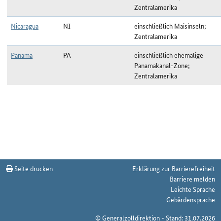
Zentralamerika
Nicaragua
NI
einschließlich Maisinseln;
Zentralamerika
Panama
PA
einschließlich ehemalige
Panamakanal-Zone;
Zentralamerika
Ländergruppe Zentralamerika (CAM) zum Stichtag 24.11.2022
Seite drucken
Erklärung zur Barrierefreiheit
Barriere melden
Leichte Sprache
Gebärdensprache
© Generalzolldirektion - Stand: 31.07.2026