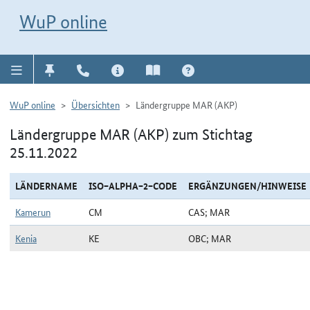
Direkt zur Navigation für Kontakt, Impressum, Aktuelles, Hilfe und FAQ
WuP-Navigation öffnen
Direkt zum Inhalt
WuP online
WuP online
Übersichten
Ländergruppe MAR (AKP)
Ländergruppe MAR (AKP) zum Stichtag
25.11.2022
LÄNDERNAME
ISO−ALPHA−2−CODE
ERGÄNZUNGEN/HINWEISE
Kamerun
CM
CAS; MAR
Kenia
KE
OBC; MAR
Ländergruppe MAR (AKP) zum Stichtag 25.11.2022