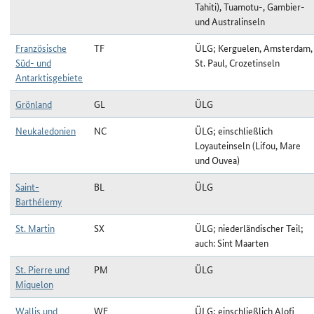
Tahiti), Tuamotu-, Gambier-
und Australinseln
Französische
TF
ÜLG; Kerguelen, Amsterdam,
Süd- und
St. Paul, Crozetinseln
Antarktisgebiete
Grönland
GL
ÜLG
Neukaledonien
NC
ÜLG; einschließlich
Loyauteinseln (Lifou, Mare
und Ouvea)
Saint-
BL
ÜLG
Barthélemy
St. Martin
SX
ÜLG; niederländischer Teil;
auch: Sint Maarten
St. Pierre und
PM
ÜLG
Miquelon
Wallis und
WF
ÜLG; einschließlich Alofi