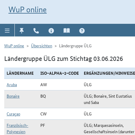
Direkt zur Navigation für Kontakt, Impressum, Aktuelles, Hilfe und FAQ
WuP-Navigation öffnen
Direkt zum Inhalt
WuP online
WuP online
Übersichten
Ländergruppe ÜLG
Ländergruppe ÜLG zum Stichtag 03.06.2026
LÄNDERNAME
ISO−ALPHA−2−CODE
ERGÄNZUNGEN/HINWEIS
Aruba
AW
ÜLG
Bonaire
BQ
ÜLG; Bonaire, Sint Eustatius
und Saba
Curaçao
CW
ÜLG
Französisch-
PF
ÜLG; Marquesasinseln,
Polynesien
Gesellschaftsinseln (darunter