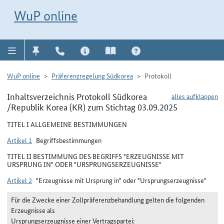
Direkt zur Navigation für Kontakt, Impressum, Aktuelles, Hilfe und FAQ
WuP-Navigation öffnen
Direkt zum Inhalt
WuP online
WuP online
Präferenzregelung Südkorea
Protokoll
Inhaltsverzeichnis Protokoll Südkorea
alles aufklappen
/Republik Korea (KR) zum Stichtag 03.09.2025
TITEL I ALLGEMEINE BESTIMMUNGEN
Artikel 1
Begriffsbestimmungen
TITEL II BESTIMMUNG DES BEGRIFFS "ERZEUGNISSE MIT
URSPRUNG IN" ODER "URSPRUNGSERZEUGNISSE"
Artikel 2
"Erzeugnisse mit Ursprung in" oder "Ursprungserzeugnisse"
Für die Zwecke einer Zollpräferenzbehandlung gelten die folgenden
Erzeugnisse als
Ursprungserzeugnisse einer Vertragspartei: