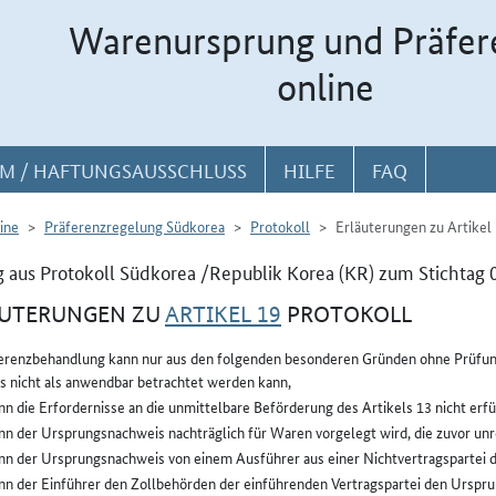
Warenursprung und Präfer
online
M / HAFTUNGSAUSSCHLUSS
HILFE
FAQ
ine
Präferenzregelung Südkorea
Protokoll
Erläuterungen zu Artikel
 aus Protokoll Südkorea /Republik Korea (KR) zum Stichtag 
ÄUTERUNGEN ZU
ARTIKEL 19
PROTOKOLL
ferenzbehandlung kann nur aus den folgenden besonderen Gründen ohne Prüfun
 nicht als anwendbar betrachtet werden kann,
n die Erfordernisse an die unmittelbare Beförderung des Artikels 13 nicht erfül
n der Ursprungsnachweis nachträglich für Waren vorgelegt wird, die zuvor un
n der Ursprungsnachweis von einem Ausführer aus einer Nichtvertragspartei 
n der Einführer den Zollbehörden der einführenden Vertragspartei den Ursprun