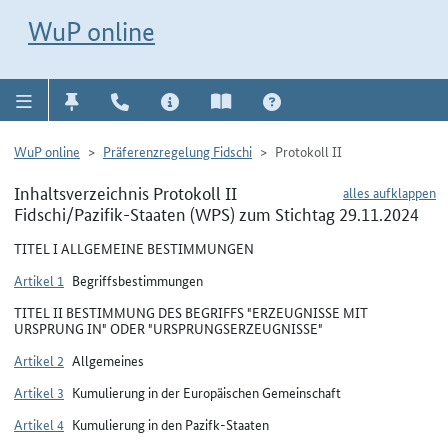
Direkt zur Navigation für Kontakt, Impressum, Aktuelles, Hilfe und FAQ
WuP-Navigation öffnen
Direkt zum Inhalt
WuP online
WuP online
Präferenzregelung Fidschi
Protokoll II
Inhaltsverzeichnis Protokoll II
alles aufklappen
Fidschi/Pazifik-Staaten (WPS) zum Stichtag 29.11.2024
TITEL I ALLGEMEINE BESTIMMUNGEN
Artikel 1
Begriffsbestimmungen
TITEL II BESTIMMUNG DES BEGRIFFS "ERZEUGNISSE MIT
URSPRUNG IN" ODER "URSPRUNGSERZEUGNISSE"
Artikel 2
Allgemeines
Artikel 3
Kumulierung in der Europäischen Gemeinschaft
Artikel 4
Kumulierung in den Pazifk-Staaten