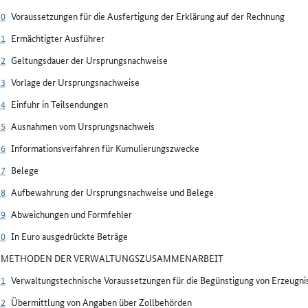
20
Voraussetzungen für die Ausfertigung der Erklärung auf der Rechnung
21
Ermächtigter Ausführer
22
Geltungsdauer der Ursprungsnachweise
23
Vorlage der Ursprungsnachweise
24
Einfuhr in Teilsendungen
25
Ausnahmen vom Ursprungsnachweis
26
Informationsverfahren für Kumulierungszwecke
27
Belege
28
Aufbewahrung der Ursprungsnachweise und Belege
29
Abweichungen und Formfehler
30
In Euro ausgedrückte Beträge
V METHODEN DER VERWALTUNGSZUSAMMENARBEIT
31
Verwaltungstechnische Voraussetzungen für die Begünstigung von Erzeug
32
Übermittlung von Angaben über Zollbehörden