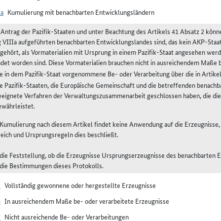
4a
Kumulierung mit benachbarten Entwicklungsländern
 Antrag der Pazifik-Staaten und unter Beachtung des Artikels 41 Absatz 2 könn
 VIIIa aufgeführten benachbarten Entwicklungslandes sind, das kein AKP-Staa
gehört, als Vormaterialien mit Ursprung in einem Pazifik-Staat angesehen werd
det worden sind. Diese Vormaterialien brauchen nicht in ausreichendem Maße be
ie in dem Pazifik-Staat vorgenommene Be- oder Verarbeitung über die in Artike
ie Pazifik-Staaten, die Europäische Gemeinschaft und die betreffenden benach
eeignete Verfahren der Verwaltungszusammenarbeit geschlossen haben, die 
ewährleistet.
e Kumulierung nach diesem Artikel findet keine Anwendung auf die Erzeugnisse
eich und Ursprungsregeln dies beschließt.
 die Feststellung, ob die Erzeugnisse Ursprungserzeugnisse des benachbarten 
 die Bestimmungen dieses Protokolls.
5
Vollständig gewonnene oder hergestellte Erzeugnisse
6
In ausreichendem Maße be- oder verarbeitete Erzeugnisse
7
Nicht ausreichende Be- oder Verarbeitungen