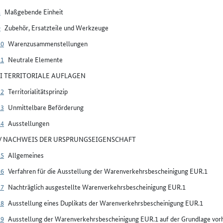
8
Maßgebende Einheit
9
Zubehör, Ersatzteile und Werkzeuge
10
Warenzusammenstellungen
11
Neutrale Elemente
III TERRITORIALE AUFLAGEN
12
Territorialitätsprinzip
13
Unmittelbare Beförderung
14
Ausstellungen
IV NACHWEIS DER URSPRUNGSEIGENSCHAFT
15
Allgemeines
16
Verfahren für die Ausstellung der Warenverkehrsbescheinigung EUR.1
17
Nachträglich ausgestellte Warenverkehrsbescheinigung EUR.1
18
Ausstellung eines Duplikats der Warenverkehrsbescheinigung EUR.1
19
Ausstellung der Warenverkehrsbescheinigung EUR.1 auf der Grundlage vorh