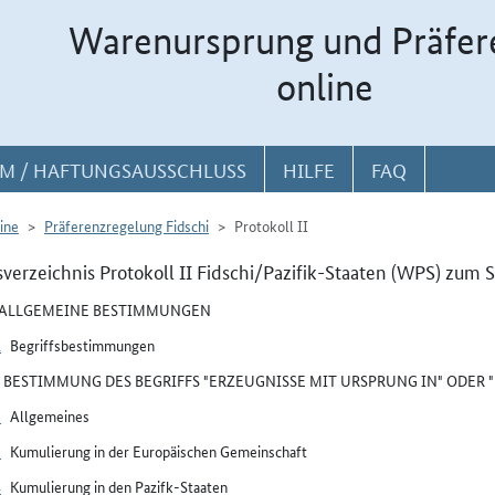
Warenursprung und Präfer
online
M / HAFTUNGSAUSSCHLUSS
HILFE
FAQ
ine
Präferenzregelung Fidschi
Protokoll II
sverzeichnis Protokoll II Fidschi/Pazifik-Staaten (WPS) zum 
I ALLGEMEINE BESTIMMUNGEN
1
Begriffsbestimmungen
II BESTIMMUNG DES BEGRIFFS "ERZEUGNISSE MIT URSPRUNG IN" ODER
2
Allgemeines
3
Kumulierung in der Europäischen Gemeinschaft
4
Kumulierung in den Pazifk-Staaten