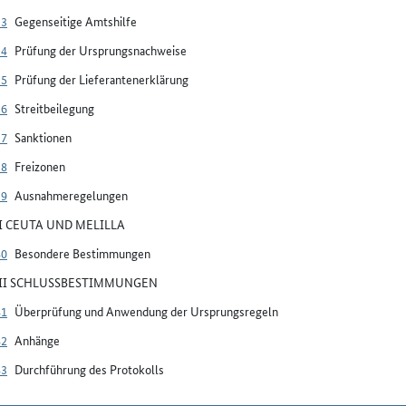
33
Gegenseitige Amtshilfe
34
Prüfung der Ursprungsnachweise
35
Prüfung der Lieferantenerklärung
36
Streitbeilegung
37
Sanktionen
38
Freizonen
39
Ausnahmeregelungen
VI CEUTA UND MELILLA
40
Besondere Bestimmungen
VII SCHLUSSBESTIMMUNGEN
41
Überprüfung und Anwendung der Ursprungsregeln
42
Anhänge
43
Durchführung des Protokolls