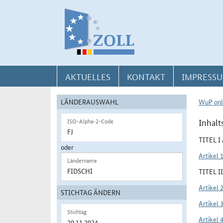
Direkt zur Navigation für Kontakt, Impressum, Aktuelles, Hilfe und FAQ
Direkt zur Länderauswahl und WuP-Navigation
Direkt zum Inhalt
AKTUELLES
KONTAKT
IMPRESSU
LÄNDERAUSWAHL
WuP onl
Inhalt
ISO-Alpha-2-Code
TITEL 
oder
Artikel 
Ländername
TITEL 
Artikel 
STICHTAG ÄNDERN
Artikel 
Stichtag
Artikel 