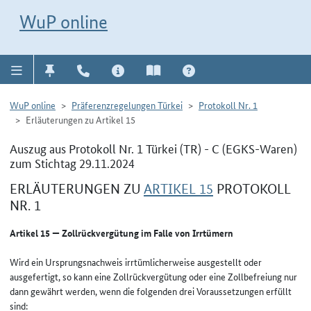
Direkt zur Navigation für Kontakt, Impressum, Aktuelles, Hilfe und FAQ
WuP-Navigation öffnen
Direkt zum Inhalt
WuP online
WuP online
Präferenzregelungen Türkei
Protokoll Nr. 1
Erläuterungen zu Artikel 15
Auszug aus Protokoll Nr. 1 Türkei (TR) - C (EGKS-Waren)
zum Stichtag 29.11.2024
ERLÄUTERUNGEN ZU
ARTIKEL 15
PROTOKOLL
NR. 1
Artikel 15 — Zollrückvergütung im Falle von Irrtümern
Wird ein Ursprungsnachweis irrtümlicherweise ausgestellt oder
ausgefertigt, so kann eine Zollrückvergütung oder eine Zollbefreiung nur
dann gewährt werden, wenn die folgenden drei Voraussetzungen erfüllt
sind: