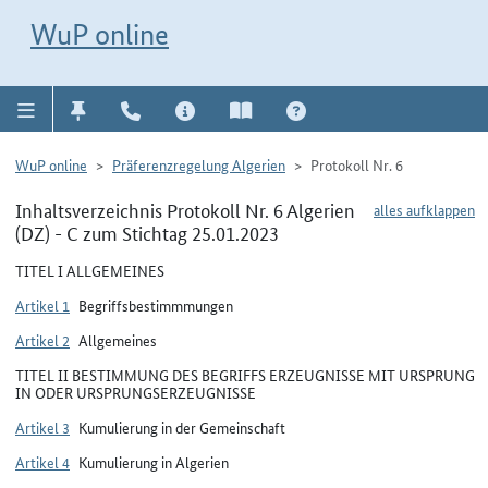
Direkt zur Navigation für Kontakt, Impressum, Aktuelles, Hilfe und FAQ
WuP-Navigation öffnen
Direkt zum Inhalt
WuP online
WuP online
Präferenzregelung Algerien
Protokoll Nr. 6
Inhaltsverzeichnis Protokoll Nr. 6 Algerien
alles aufklappen
(DZ) - C zum Stichtag 25.01.2023
TITEL I ALLGEMEINES
Artikel 1
Begriffsbestimmmungen
Artikel 2
Allgemeines
TITEL II BESTIMMUNG DES BEGRIFFS ERZEUGNISSE MIT URSPRUNG
IN ODER URSPRUNGSERZEUGNISSE
Artikel 3
Kumulierung in der Gemeinschaft
Artikel 4
Kumulierung in Algerien