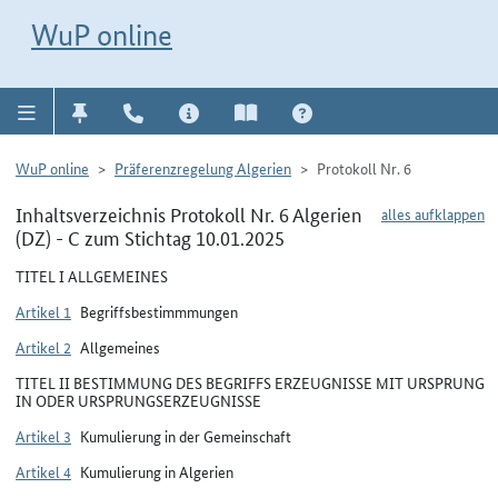
Direkt zur Navigation für Kontakt, Impressum, Aktuelles, Hilfe und FAQ
WuP-Navigation öffnen
Direkt zum Inhalt
WuP online
WuP online
Präferenzregelung Algerien
Protokoll Nr. 6
Inhaltsverzeichnis Protokoll Nr. 6 Algerien
alles aufklappen
(DZ) - C zum Stichtag 10.01.2025
TITEL I ALLGEMEINES
Artikel 1
Begriffsbestimmmungen
Artikel 2
Allgemeines
TITEL II BESTIMMUNG DES BEGRIFFS ERZEUGNISSE MIT URSPRUNG
IN ODER URSPRUNGSERZEUGNISSE
Artikel 3
Kumulierung in der Gemeinschaft
Artikel 4
Kumulierung in Algerien