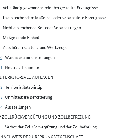
5
Vollständig gewonnene oder hergestellte Erzeugnisse
6
In ausreichendem Maße be- oder verarbeitete Erzeugnisse
7
Nicht ausreichende Be- oder Verarbeitungen
8
Maßgebende Einheit
9
Zubehör, Ersatzteile und Werkzeuge
10
Warenzusammenstellungen
11
Neutrale Elemente
III TERRITORIALE AUFLAGEN
12
Territorialitätsprinzip
13
Unmittelbare Beförderung
14
Ausstellungen
IV ZOLLRÜCKVERGÜTUNG UND ZOLLBEFREIUNG
15
Verbot der Zollrückvergütung und der Zollbefreiung
V NACHWEIS DER URSPRUNGSEIGENSCHAFT