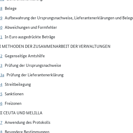
28
Belege
29
Aufbewahrung der Ursprungsnachweise, Lieferantenerklärungen und Beleg
30
Abweichungen und Formfehler
31
In Euro ausgedrückte Beträge
VI METHODEN DER ZUSAMMENARBEIT DER VERWALTUNGEN
32
Gegenseitige Amtshilfe
33
Prüfung der Ursprungsnachweise
33a
Prüfung der Lieferantenerklärung
34
Streitbeilegung
35
Sanktionen
36
Freizonen
VII CEUTA UND MELILLA
37
Anwendung des Protokolls
38
Besondere Bestimmungen