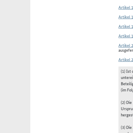
Artikel 
Artikel 
Artikel 
Artikel 
Artikel 
ausgefe
Artikel 
(1) Ist
untere
Beteil
(im Fo
(2) Di
Urspru
herges
(3) Di