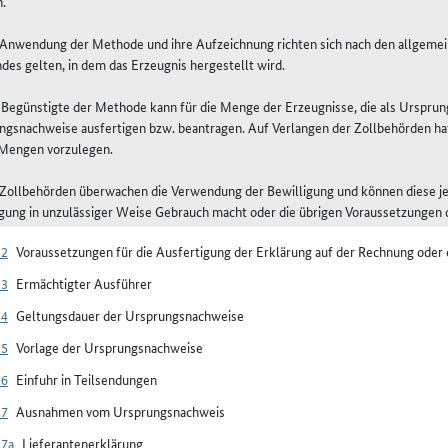
.
e Anwendung der Methode und ihre Aufzeichnung richten sich nach den allgeme
des gelten, in dem das Erzeugnis hergestellt wird.
r Begünstigte der Methode kann für die Menge der Erzeugnisse, die als Urspr
ngsnachweise ausfertigen bzw. beantragen. Auf Verlangen der Zollbehörden hat
 Mengen vorzulegen.
e Zollbehörden überwachen die Verwendung der Bewilligung und können diese je
gung in unzulässiger Weise Gebrauch macht oder die übrigen Voraussetzungen di
22
Voraussetzungen für die Ausfertigung der Erklärung auf der Rechnung ode
23
Ermächtigter Ausführer
24
Geltungsdauer der Ursprungsnachweise
25
Vorlage der Ursprungsnachweise
26
Einfuhr in Teilsendungen
27
Ausnahmen vom Ursprungsnachweis
27a
Lieferantenerklärung