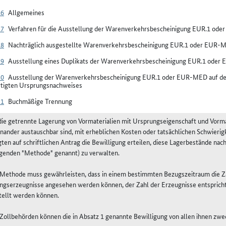
16
Allgemeines
17
Verfahren für die Ausstellung der Warenverkehrsbescheinigung EUR.1 od
18
Nachträglich ausgestellte Warenverkehrsbescheinigung EUR.1 oder EUR-
19
Ausstellung eines Duplikats der Warenverkehrsbescheinigung EUR.1 ode
20
Ausstellung der Warenverkehrsbescheinigung EUR.1 oder EUR-MED auf der 
rtigten Ursprungsnachweises
21
Buchmäßige Trennung
 die getrennte Lagerung von Vormaterialien mit Ursprungseigenschaft und Vorma
inander austauschbar sind, mit erheblichen Kosten oder tatsächlichen Schwieri
igten auf schriftlichen Antrag die Bewilligung erteilen, diese Lagerbestände 
lgenden "Methode" genannt) zu verwalten.
e Methode muss gewährleisten, dass in einem bestimmten Bezugszeitraum die Zah
ngserzeugnisse angesehen werden können, der Zahl der Erzeugnisse entspricht,
tellt werden können.
e Zollbehörden können die in Absatz 1 genannte Bewilligung von allen ihnen zw