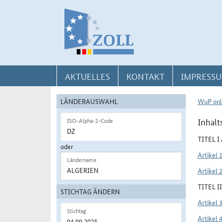
Direkt zur Navigation für Kontakt, Impressum, Aktuelles, Hilfe und FAQ
Direkt zur Länderauswahl und WuP-Navigation
Direkt zum Inhalt
AKTUELLES
KONTAKT
IMPRESSU
LÄNDERAUSWAHL
WuP onl
Inhalt
ISO-Alpha-2-Code
TITEL 
oder
Artikel 
Ländername
Artikel 
TITEL 
STICHTAG ÄNDERN
Artikel 
Stichtag
Artikel 