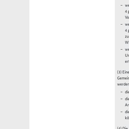
we
4 
Vo
we
4 
zu
Wa
we
Ur
er
(3) Ei
Gemeins
werden 
di
di
Ar
di
kö
(4) Di