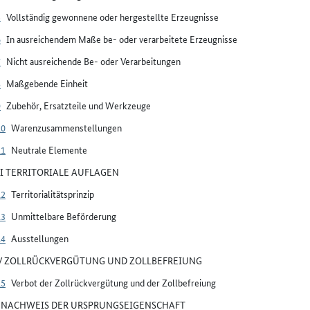
5
Vollständig gewonnene oder hergestellte Erzeugnisse
6
In ausreichendem Maße be- oder verarbeitete Erzeugnisse
7
Nicht ausreichende Be- oder Verarbeitungen
8
Maßgebende Einheit
9
Zubehör, Ersatzteile und Werkzeuge
10
Warenzusammenstellungen
11
Neutrale Elemente
III TERRITORIALE AUFLAGEN
12
Territorialitätsprinzip
13
Unmittelbare Beförderung
14
Ausstellungen
IV ZOLLRÜCKVERGÜTUNG UND ZOLLBEFREIUNG
15
Verbot der Zollrückvergütung und der Zollbefreiung
V NACHWEIS DER URSPRUNGSEIGENSCHAFT