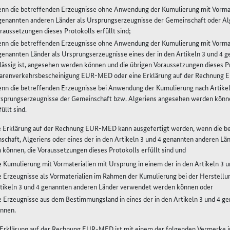
nn die betreffenden Erzeugnisse ohne Anwendung der Kumulierung mit Vormater
genannten anderen Länder als Ursprungserzeugnisse der Gemeinschaft oder Al
raussetzungen dieses Protokolls erfüllt sind;
nn die betreffenden Erzeugnisse ohne Anwendung der Kumulierung mit Vormater
genannten Länder als Ursprungserzeugnisse eines der in den Artikeln 3 und 4 
lässig ist, angesehen werden können und die übrigen Voraussetzungen dieses Pr
renverkehrsbescheinigung EUR-MED oder eine Erklärung auf der Rechnung EU
nn die betreffenden Erzeugnisse bei Anwendung der Kumulierung nach Artikel 3
sprungserzeugnisse der Gemeinschaft bzw. Algeriens angesehen werden könne
füllt sind.
ne Erklärung auf der Rechnung EUR-MED kann ausgefertigt werden, wenn die b
chaft, Algeriens oder eines der in den Artikeln 3 und 4 genannten anderen Län
können, die Voraussetzungen dieses Protokolls erfüllt sind und
e Kumulierung mit Vormaterialien mit Ursprung in einem der in den Artikeln 
e Erzeugnisse als Vormaterialien im Rahmen der Kumulierung bei der Herstellung
tikeln 3 und 4 genannten anderen Länder verwendet werden können oder
e Erzeugnisse aus dem Bestimmungsland in eines der in den Artikeln 3 und 4 
nnen.
e Erklärung auf der Rechnung EUR-MED ist mit einem der folgenden Vermerke in