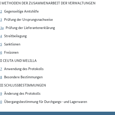
VI METHODEN DER ZUSAMMENARBEIT DER VERWALTUNGEN
32
Gegenseitige Amtshilfe
33
Prüfung der Ursprungsnachweise
33a
Prüfung der Lieferantenerklärung
34
Streitbeilegung
35
Sanktionen
36
Freizonen
VII CEUTA UND MELILLA
37
Anwendung des Protokolls
38
Besondere Bestimmungen
VIII SCHLUSSBESTIMMUNGEN
39
Änderung des Protokolls
40
Übergangsbestimmung für Durchgangs- und Lagerwaren