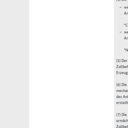
we
Ar
"C
we
Ar
"
(5) De
Zollbe
Erzeug
(6) Di
mechan
des Anh
erstell
(7) Di
ermächt
Zollbeh