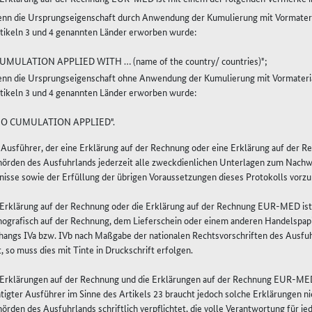
nn die Ursprungseigenschaft durch Anwendung der Kumulierung mit Vormateria
tikeln 3 und 4 genannten Länder erworben wurde:
UMULATION APPLIED WITH … (name of the country/ countries)";
nn die Ursprungseigenschaft ohne Anwendung der Kumulierung mit Vormaterial
tikeln 3 und 4 genannten Länder erworben wurde:
NO CUMULATION APPLIED".
r Ausführer, der eine Erklärung auf der Rechnung oder eine Erklärung auf der 
hörden des Ausfuhrlands jederzeit alle zweckdienlichen Unterlagen zum Nachw
nisse sowie der Erfüllung der übrigen Voraussetzungen dieses Protokolls vorzu
e Erklärung auf der Rechnung oder die Erklärung auf der Rechnung EUR-MED ist
ografisch auf der Rechnung, dem Lieferschein oder einem anderen Handelspapi
angs IVa bzw. IVb nach Maßgabe der nationalen Rechtsvorschriften des Ausfuhr
t, so muss dies mit Tinte in Druckschrift erfolgen.
e Erklärungen auf der Rechnung und die Erklärungen auf der Rechnung EUR-MED
igter Ausführer im Sinne des Artikels 23 braucht jedoch solche Erklärungen n
örden des Ausfuhrlands schriftlich verpflichtet, die volle Verantwortung für j