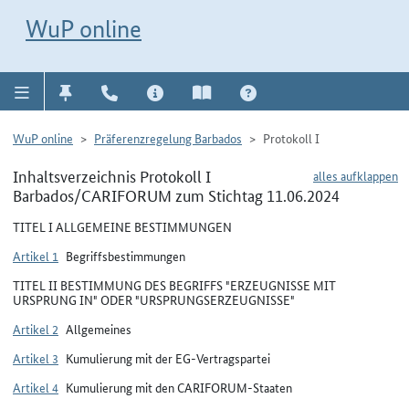
Direkt zur Navigation für Kontakt, Impressum, Aktuelles, Hilfe und FAQ
WuP-Navigation öffnen
Direkt zum Inhalt
WuP online
WuP online
Präferenzregelung Barbados
Protokoll I
Inhaltsverzeichnis Protokoll I
alles aufklappen
Barbados/CARIFORUM zum Stichtag 11.06.2024
TITEL I ALLGEMEINE BESTIMMUNGEN
Artikel 1
Begriffsbestimmungen
TITEL II BESTIMMUNG DES BEGRIFFS "ERZEUGNISSE MIT
URSPRUNG IN" ODER "URSPRUNGSERZEUGNISSE"
Artikel 2
Allgemeines
Artikel 3
Kumulierung mit der EG-Vertragspartei
Artikel 4
Kumulierung mit den CARIFORUM-Staaten