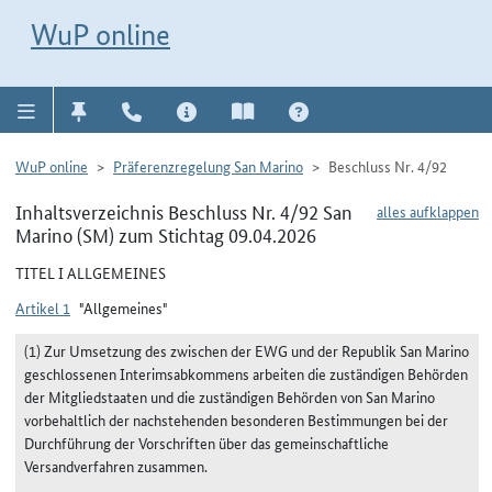
Direkt zur Navigation für Kontakt, Impressum, Aktuelles, Hilfe und FAQ
WuP-Navigation öffnen
Direkt zum Inhalt
WuP online
WuP online
Präferenzregelung San Marino
Beschluss Nr. 4/92
Inhaltsverzeichnis Beschluss Nr. 4/92 San
alles aufklappen
Marino (SM) zum Stichtag 09.04.2026
TITEL I ALLGEMEINES
Artikel 1
"Allgemeines"
(1) Zur Umsetzung des zwischen der EWG und der Republik San Marino
geschlossenen Interimsabkommens arbeiten die zuständigen Behörden
der Mitgliedstaaten und die zuständigen Behörden von San Marino
vorbehaltlich der nachstehenden besonderen Bestimmungen bei der
Durchführung der Vorschriften über das gemeinschaftliche
Versandverfahren zusammen.