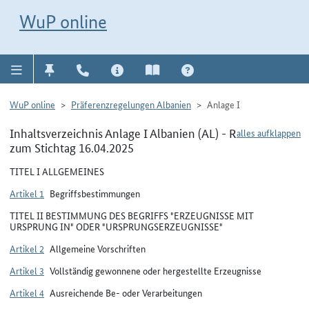
Direkt zur Navigation für Kontakt, Impressum, Aktuelles, Hilfe und FAQ
WuP-Navigation öffnen
Direkt zum Inhalt
WuP online
WuP online
Präferenzregelungen Albanien
Anlage I
Inhaltsverzeichnis Anlage I Albanien (AL) - R
alles aufklappen
zum Stichtag 16.04.2025
TITEL I ALLGEMEINES
Artikel 1
Begriffsbestimmungen
TITEL II BESTIMMUNG DES BEGRIFFS "ERZEUGNISSE MIT
URSPRUNG IN" ODER "URSPRUNGSERZEUGNISSE"
Artikel 2
Allgemeine Vorschriften
Artikel 3
Vollständig gewonnene oder hergestellte Erzeugnisse
Artikel 4
Ausreichende Be- oder Verarbeitungen