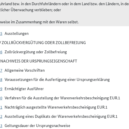
uhrland bzw. in den Durchfuhrländern oder in dem Land bzw. den Ländern, in d
tlicher Überwachung verblieben; oder
hweise im Zusammenhang mit den Waren selbst.
15
Ausstellungen
IV ZOLLRÜCKVERGÜTUNG ODER ZOLLBEFREIUNG
16
Zollrückvergütung oder Zollbefreiung
V NACHWEIS DER URSPRUNGSEIGENSCHAFT
17
Allgemeine Vorschriften
18
Voraussetzungen für die Ausfertigung einer Ursprungserklärung
19
Ermächtigter Ausführer
20
Verfahren für die Ausstellung der Warenverkehrsbescheinigung EUR.1
21
Nachträglich ausgestellte Warenverkehrsbescheinigung EUR.1
22
Ausstellung eines Duplikats der Warenverkehrsbescheinigung EUR.1
23
Geltungsdauer der Ursprungsnachweise