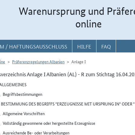
Warenursprung und Präfer
online
M / HAFTUNGSAUSSCHLUSS
HILFE
FAQ
ine
Präferenzregelungen Albanien
Anlage I
sverzeichnis Anlage I Albanien (AL) - R zum Stichtag 16.04.2
I ALLGEMEINES
1
Begriffsbestimmungen
II BESTIMMUNG DES BEGRIFFS "ERZEUGNISSE MIT URSPRUNG IN" ODER
2
Allgemeine Vorschriften
3
Vollständig gewonnene oder hergestellte Erzeugnisse
4
Ausreichende Be- oder Verarbeitungen