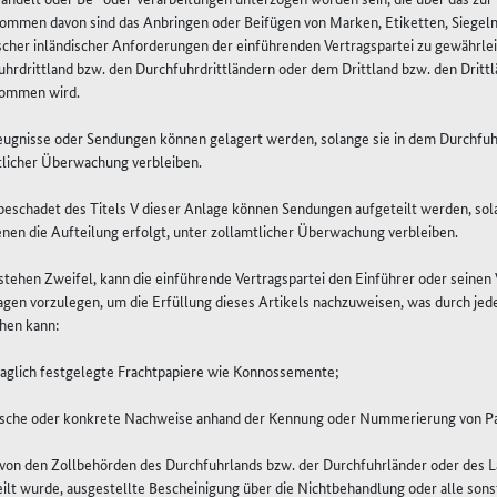
ommen davon sind das Anbringen oder Beifügen von Marken, Etiketten, Siegeln
ischer inländischer Anforderungen der einführenden Vertragspartei zu gewährle
hrdrittland bzw. den Durchfuhrdrittländern oder dem Drittland bzw. den Drittl
ommen wird.
eugnisse oder Sendungen können gelagert werden, solange sie in dem Durchfuhr
tlicher Überwachung verbleiben.
eschadet des Titels V dieser Anlage können Sendungen aufgeteilt werden, solan
nen die Aufteilung erfolgt, unter zollamtlicher Überwachung verbleiben.
tehen Zweifel, kann die einführende Vertragspartei den Einführer oder seinen V
agen vorzulegen, um die Erfüllung dieses Artikels nachzuweisen, was durch je
hen kann:
traglich festgelegte Frachtpapiere wie Konnossemente;
tische oder konkrete Nachweise anhand der Kennung oder Nummerierung von P
e von den Zollbehörden des Durchfuhrlands bzw. der Durchfuhrländer oder des 
ilt wurde, ausgestellte Bescheinigung über die Nichtbehandlung oder alle son