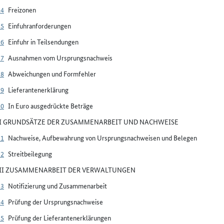
24
Freizonen
25
Einfuhranforderungen
26
Einfuhr in Teilsendungen
27
Ausnahmen vom Ursprungsnachweis
28
Abweichungen und Formfehler
29
Lieferantenerklärung
30
In Euro ausgedrückte Beträge
VI GRUNDSÄTZE DER ZUSAMMENARBEIT UND NACHWEISE
31
Nachweise, Aufbewahrung von Ursprungsnachweisen und Belegen
32
Streitbeilegung
VII ZUSAMMENARBEIT DER VERWALTUNGEN
33
Notifizierung und Zusammenarbeit
34
Prüfung der Ursprungsnachweise
35
Prüfung der Lieferantenerklärungen