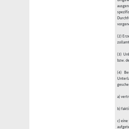
ausgen
spezif
Durchfu
vorgen
(2)
Erz
zollam
(3)
Unb
bzw. de
(4)
Bes
Unterl
gesche
a) ver
b) fak
c) ein
aufgete