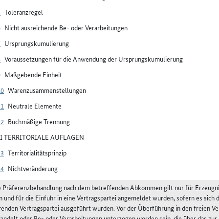
5
Toleranzregel
6
Nicht ausreichende Be- oder Verarbeitungen
7
Ursprungskumulierung
8
Voraussetzungen für die Anwendung der Ursprungskumulierung
9
Maßgebende Einheit
10
Warenzusammenstellungen
11
Neutrale Elemente
12
Buchmäßige Trennung
III TERRITORIALE AUFLAGEN
13
Territorialitätsprinzip
14
Nichtveränderung
 Präferenzbehandlung nach dem betreffenden Abkommen gilt nur für Erzeugn
n und für die Einfuhr in eine Vertragspartei angemeldet wurden, sofern es sich 
enden Vertragspartei ausgeführt wurden. Vor der Überführung in den freien Ver
ndelt oder Be- oder Verarbeitungen unterzogen worden sein, die über das zur 