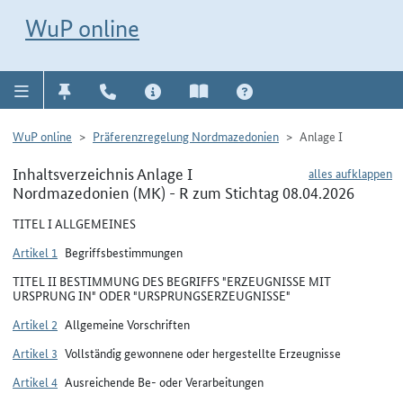
Direkt zur Navigation für Kontakt, Impressum, Aktuelles, Hilfe und FAQ
WuP-Navigation öffnen
Direkt zum Inhalt
WuP online
WuP online
Präferenzregelung Nordmazedonien
Anlage I
Inhaltsverzeichnis Anlage I
alles aufklappen
Nordmazedonien (MK) - R zum Stichtag 08.04.2026
TITEL I ALLGEMEINES
Artikel 1
Begriffsbestimmungen
TITEL II BESTIMMUNG DES BEGRIFFS "ERZEUGNISSE MIT
URSPRUNG IN" ODER "URSPRUNGSERZEUGNISSE"
Artikel 2
Allgemeine Vorschriften
Artikel 3
Vollständig gewonnene oder hergestellte Erzeugnisse
Artikel 4
Ausreichende Be- oder Verarbeitungen