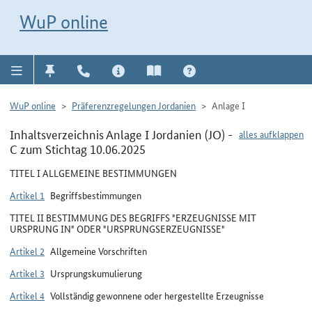
Direkt zur Navigation für Kontakt, Impressum, Aktuelles, Hilfe und FAQ
WuP-Navigation öffnen
Direkt zum Inhalt
WuP online
WuP online
Präferenzregelungen Jordanien
Anlage I
Inhaltsverzeichnis Anlage I Jordanien (JO) -
alles aufklappen
C zum Stichtag 10.06.2025
TITEL I ALLGEMEINE BESTIMMUNGEN
Artikel 1
Begriffsbestimmungen
TITEL II BESTIMMUNG DES BEGRIFFS "ERZEUGNISSE MIT
URSPRUNG IN" ODER "URSPRUNGSERZEUGNISSE"
Artikel 2
Allgemeine Vorschriften
Artikel 3
Ursprungskumulierung
Artikel 4
Vollständig gewonnene oder hergestellte Erzeugnisse