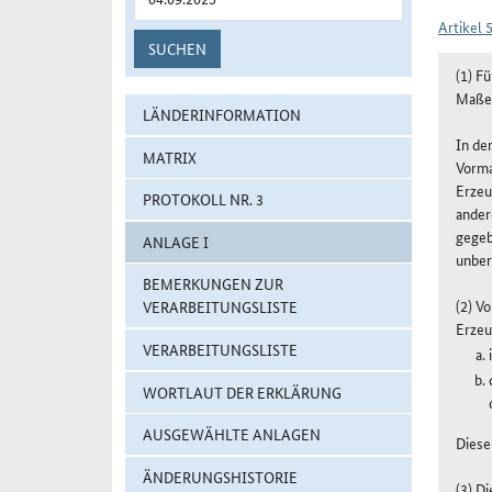
Artikel 
SUCHEN
(1) F
Maße 
LÄNDERINFORMATION
In de
MATRIX
Vorma
Erzeu
PROTOKOLL NR. 3
ander
gegeb
ANLAGE I
unber
BEMERKUNGEN ZUR
(2) V
VERARBEITUNGSLISTE
Erzeu
VERARBEITUNGSLISTE
WORTLAUT DER ERKLÄRUNG
AUSGEWÄHLTE ANLAGEN
Diese
ÄNDERUNGSHISTORIE
(3) D