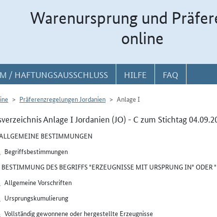
Warenursprung und Präfer
online
M / HAFTUNGSAUSSCHLUSS
HILFE
FAQ
ine
Präferenzregelungen Jordanien
Anlage I
sverzeichnis Anlage I Jordanien (JO) - C zum Stichtag 04.09.2
I ALLGEMEINE BESTIMMUNGEN
1
Begriffsbestimmungen
II BESTIMMUNG DES BEGRIFFS "ERZEUGNISSE MIT URSPRUNG IN" ODER
2
Allgemeine Vorschriften
3
Ursprungskumulierung
4
Vollständig gewonnene oder hergestellte Erzeugnisse