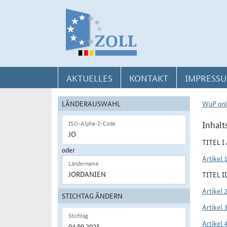
Direkt zur Navigation für Kontakt, Impressum, Aktuelles, Hilfe und FAQ
Direkt zur Länderauswahl und WuP-Navigation
Direkt zum Inhalt
AKTUELLES
KONTAKT
IMPRESSU
LÄNDERAUSWAHL
WuP onl
Inhalt
ISO-Alpha-2-Code
TITEL 
oder
Artikel 
Ländername
TITEL 
Artikel 
STICHTAG ÄNDERN
Artikel 
Stichtag
Artikel 