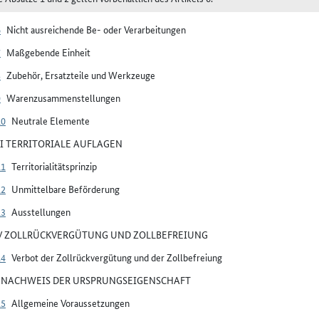
6
Nicht ausreichende Be- oder Verarbeitungen
7
Maßgebende Einheit
8
Zubehör, Ersatzteile und Werkzeuge
9
Warenzusammenstellungen
10
Neutrale Elemente
III TERRITORIALE AUFLAGEN
11
Territorialitätsprinzip
12
Unmittelbare Beförderung
13
Ausstellungen
IV ZOLLRÜCKVERGÜTUNG UND ZOLLBEFREIUNG
14
Verbot der Zollrückvergütung und der Zollbefreiung
V NACHWEIS DER URSPRUNGSEIGENSCHAFT
15
Allgemeine Voraussetzungen