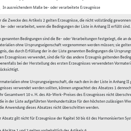
5
In ausreichendem Maße be- oder verarbeitete Erzeugnisse
ür die Zwecke des Artikels 2 gelten Erzeugnisse, die nicht vollständig gewonnen
be- oder verarbeitet, wenn die Bedingungen der Liste in Anhang II erfüllt sind.
n genannten Bedingungen sind die Be- oder Verarbeitungen festgelegt, die an 
terialien ohne Ursprungseigenschaft vorgenommen werden müssen; sie gelten 
gnis, das durch Erfüllung der in der Liste genannten Bedingungen die Ursprung
en Erzeugnisses verwendet, sind die für das andere Erzeugnis geltenden Bedin
enenfalls bei der Herstellung des ersten Erzeugnisses verwendeten Vormater
ücksichtigt.
ormaterialien ohne Ursprungseigenschaft, die nach den in der Liste in Anhang I
gnisses verwendet werden sollten, können ungeachtet des Absatzes 1 dennoc
ihr Gesamtwert 10 v. H. des Ab-Werk-Preises des Erzeugnisses nicht überschre
die in der Liste aufgeführten Vomhundertsätze für den höchsten zulässigen We
die Anwendung dieses Absatzes nicht überschritten werden.
r Absatz gilt nicht für Erzeugnisse der Kapitel 50 bis 63 des Harmonisierten Sy
ie Absätze 1 und 2 gelten vorbehaltlich des Artikels 6.