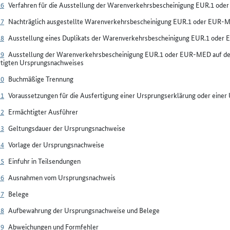
16
Verfahren für die Ausstellung der Warenverkehrsbescheinigung EUR.1 od
17
Nachträglich ausgestellte Warenverkehrsbescheinigung EUR.1 oder EUR-
18
Ausstellung eines Duplikats der Warenverkehrsbescheinigung EUR.1 ode
19
Ausstellung der Warenverkehrsbescheinigung EUR.1 oder EUR-MED auf der 
rtigten Ursprungsnachweises
20
Buchmäßige Trennung
21
Voraussetzungen für die Ausfertigung einer Ursprungserklärung oder ein
22
Ermächtigter Ausführer
23
Geltungsdauer der Ursprungsnachweise
24
Vorlage der Ursprungsnachweise
25
Einfuhr in Teilsendungen
26
Ausnahmen vom Ursprungsnachweis
27
Belege
28
Aufbewahrung der Ursprungsnachweise und Belege
29
Abweichungen und Formfehler