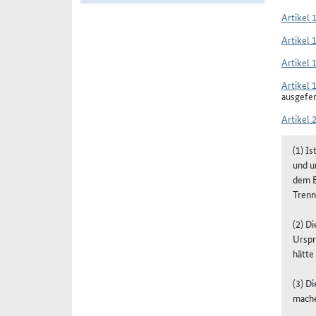
Artikel 
Artikel 
Artikel 
Artikel 
ausgefe
Artikel 
(1) I
und u
dem B
Trenn
(2) D
Urspr
hätte
(3) D
mach