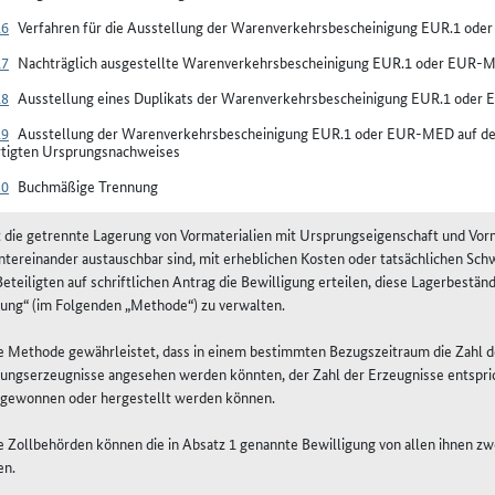
16
Verfahren für die Ausstellung der Warenverkehrsbescheinigung EUR.1 od
17
Nachträglich ausgestellte Warenverkehrsbescheinigung EUR.1 oder EUR-
18
Ausstellung eines Duplikats der Warenverkehrsbescheinigung EUR.1 ode
19
Ausstellung der Warenverkehrsbescheinigung EUR.1 oder EUR-MED auf der 
rtigten Ursprungsnachweises
20
Buchmäßige Trennung
st die getrennte Lagerung von Vormaterialien mit Ursprungseigenschaft und Vorm
ntereinander austauschbar sind, mit erheblichen Kosten oder tatsächlichen Sch
eteiligten auf schriftlichen Antrag die Bewilligung erteilen, diese Lagerbest
ung“ (im Folgenden „Methode“) zu verwalten.
ie Methode gewährleistet, dass in einem bestimmten Bezugszeitraum die Zahl d
ungserzeugnisse angesehen werden könnten, der Zahl der Erzeugnisse entspric
 gewonnen oder hergestellt werden können.
ie Zollbehörden können die in Absatz 1 genannte Bewilligung von allen ihnen 
en.