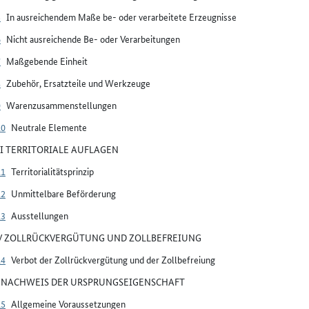
5
In ausreichendem Maße be- oder verarbeitete Erzeugnisse
6
Nicht ausreichende Be- oder Verarbeitungen
7
Maßgebende Einheit
8
Zubehör, Ersatzteile und Werkzeuge
9
Warenzusammenstellungen
10
Neutrale Elemente
III TERRITORIALE AUFLAGEN
11
Territorialitätsprinzip
12
Unmittelbare Beförderung
13
Ausstellungen
IV ZOLLRÜCKVERGÜTUNG UND ZOLLBEFREIUNG
14
Verbot der Zollrückvergütung und der Zollbefreiung
V NACHWEIS DER URSPRUNGSEIGENSCHAFT
15
Allgemeine Voraussetzungen