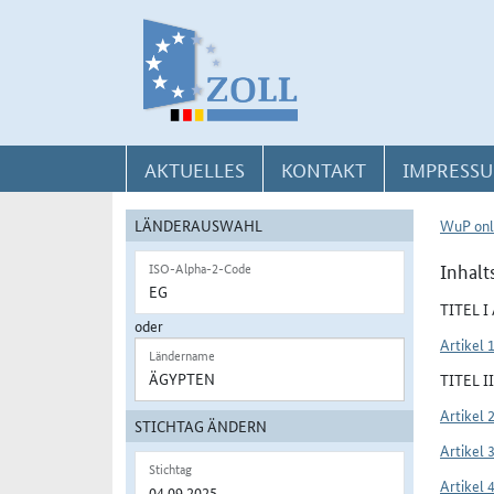
Direkt zur Navigation für Kontakt, Impressum, Aktuelles, Hilfe und FAQ
Direkt zur Länderauswahl und WuP-Navigation
Direkt zum Inhalt
AKTUELLES
KONTAKT
IMPRESSU
LÄNDERAUSWAHL
WuP onl
Inhalt
ISO-Alpha-2-Code
TITEL 
oder
Artikel 
Ländername
TITEL 
Artikel 
STICHTAG ÄNDERN
Artikel 
Stichtag
Artikel 