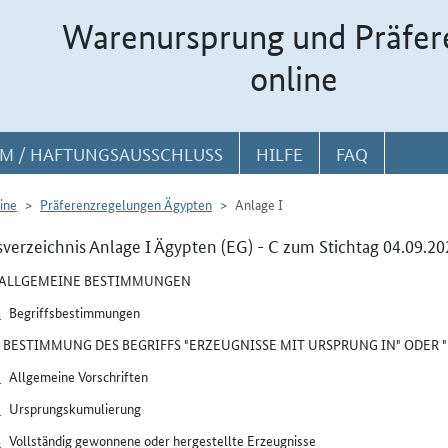
Warenursprung und Präfer
online
M / HAFTUNGSAUSSCHLUSS
HILFE
FAQ
ine
Präferenzregelungen Ägypten
Anlage I
sverzeichnis Anlage I Ägypten (EG) - C zum Stichtag 04.09.20
I ALLGEMEINE BESTIMMUNGEN
1
Begriffsbestimmungen
II BESTIMMUNG DES BEGRIFFS "ERZEUGNISSE MIT URSPRUNG IN" ODER
2
Allgemeine Vorschriften
3
Ursprungskumulierung
4
Vollständig gewonnene oder hergestellte Erzeugnisse