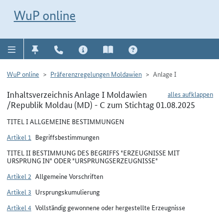
Direkt zur Navigation für Kontakt, Impressum, Aktuelles, Hilfe und FAQ
WuP-Navigation öffnen
Direkt zum Inhalt
WuP online
WuP online
Präferenzregelungen Moldawien
Anlage I
Inhaltsverzeichnis Anlage I Moldawien
alles aufklappen
/Republik Moldau (MD) - C zum Stichtag 01.08.2025
TITEL I ALLGEMEINE BESTIMMUNGEN
Artikel 1
Begriffsbestimmungen
TITEL II BESTIMMUNG DES BEGRIFFS "ERZEUGNISSE MIT
URSPRUNG IN" ODER "URSPRUNGSERZEUGNISSE"
Artikel 2
Allgemeine Vorschriften
Artikel 3
Ursprungskumulierung
Artikel 4
Vollständig gewonnene oder hergestellte Erzeugnisse