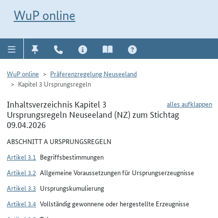
Direkt zur Navigation für Kontakt, Impressum, Aktuelles, Hilfe und FAQ
WuP-Navigation öffnen
Direkt zum Inhalt
WuP online
WuP online
Präferenzregelung Neuseeland
Kapitel 3 Ursprungsregeln
Inhaltsverzeichnis Kapitel 3
alles aufklappen
Ursprungsregeln Neuseeland (NZ) zum Stichtag
09.04.2026
ABSCHNITT A URSPRUNGSREGELN
Artikel 3.1
Begriffsbestimmungen
Artikel 3.2
Allgemeine Voraussetzungen für Ursprungserzeugnisse
Artikel 3.3
Ursprungskumulierung
Artikel 3.4
Vollständig gewonnene oder hergestellte Erzeugnisse