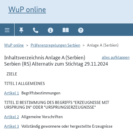
Direkt zur Navigation für Kontakt, Impressum, Aktuelles, Hilfe und FAQ
WuP-Navigation öffnen
Direkt zum Inhalt
WuP online
WuP online
Präferenzregelungen Serbien
Anlage A (Serbien)
Inhaltsverzeichnis Anlage A (Serbien)
alles aufklappen
Serbien (RS) Alternativ zum Stichtag 29.11.2024
ZIELE
TITEL I ALLGEMEINES
Artikel 1
Begriffsbestimmungen
TITEL II BESTIMMUNG DES BEGRIFFS "ERZEUGNISSE MIT
URSPRUNG IN" ODER "URSPRUNGSERZEUGNISSE"
Artikel 2
Allgemeine Vorschriften
Artikel 3
Vollständig gewonnene oder hergestellte Erzeugnisse