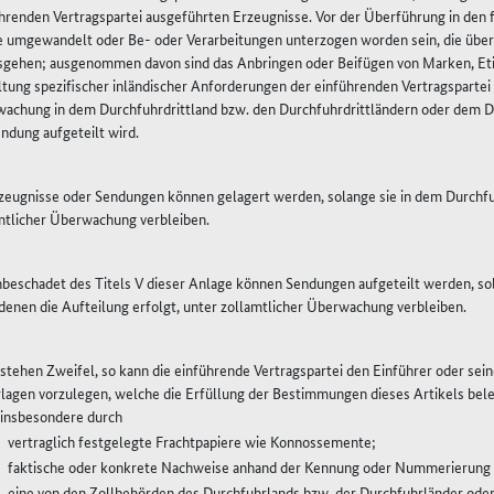
hrenden Vertragspartei ausgeführten Erzeugnisse. Vor der Überführung in den fr
 umgewandelt oder Be- oder Verarbeitungen unterzogen worden sein, die über 
sgehen; ausgenommen davon sind das Anbringen oder Beifügen von Marken, Eti
ltung spezifischer inländischer Anforderungen der einführenden Vertragspartei 
achung in dem Durchfuhrdrittland bzw. den Durchfuhrdrittländern oder dem Dr
endung aufgeteilt wird.
rzeugnisse oder Sendungen können gelagert werden, solange sie in dem Durchfu
mtlicher Überwachung verbleiben.
nbeschadet des Titels V dieser Anlage können Sendungen aufgeteilt werden, sola
enen die Aufteilung erfolgt, unter zollamtlicher Überwachung verbleiben.
estehen Zweifel, so kann die einführende Vertragspartei den Einführer oder sein
lagen vorzulegen, welche die Erfüllung der Bestimmungen dieses Artikels bel
 insbesondere durch
vertraglich festgelegte Frachtpapiere wie Konnossemente;
faktische oder konkrete Nachweise anhand der Kennung oder Nummerierung 
eine von den Zollbehörden des Durchfuhrlands bzw. der Durchfuhrländer ode