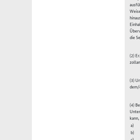
ausfü
Weise
hinau
Einha
Überw
die S
(2) E
zolla
(3) U
dem/d
(4) B
Unter
kann,