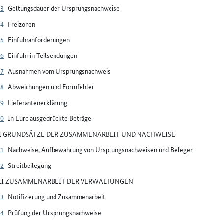
23
Geltungsdauer der Ursprungsnachweise
24
Freizonen
25
Einfuhranforderungen
26
Einfuhr in Teilsendungen
27
Ausnahmen vom Ursprungsnachweis
28
Abweichungen und Formfehler
29
Lieferantenerklärung
30
In Euro ausgedrückte Beträge
VI GRUNDSÄTZE DER ZUSAMMENARBEIT UND NACHWEISE
31
Nachweise, Aufbewahrung von Ursprungsnachweisen und Belegen
32
Streitbeilegung
VII ZUSAMMENARBEIT DER VERWALTUNGEN
33
Notifizierung und Zusammenarbeit
34
Prüfung der Ursprungsnachweise