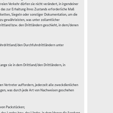
eien Verkehr dürfen sie nicht verändert, in irgendeiner
das zur Erhaltung ihres Zustands erforderliche Maß
ketten, Siegeln oder sonstiger Dokumentation, um die
zu gewährleisten, was unter zollamtlicher
ittland bzw. den Drittländern geschieht, in dem/denen
hrdrittland/den Durchfuhrdrittländern unter
nge sie in dem Drittland/den Drittländern, in
en Vertreter auffordern, jederzeit alle zweckdienlichen
egen, was durch jede Art von Nachweisen geschehen
von Packstücken;
r des Landes bzw. der Länder, in dem/denen die Sendung