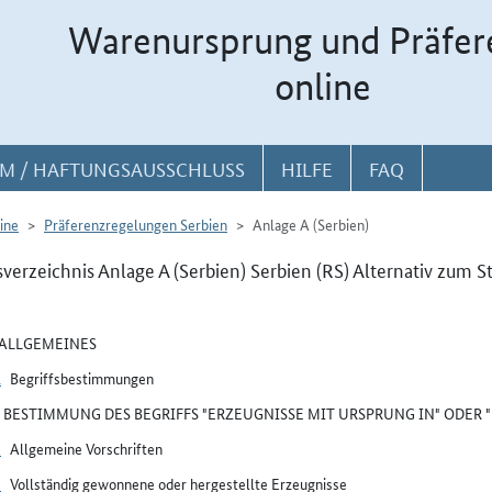
Warenursprung und Präfer
online
M / HAFTUNGSAUSSCHLUSS
HILFE
FAQ
ine
Präferenzregelungen Serbien
Anlage A (Serbien)
sverzeichnis Anlage A (Serbien) Serbien (RS) Alternativ zum S
I ALLGEMEINES
1
Begriffsbestimmungen
II BESTIMMUNG DES BEGRIFFS "ERZEUGNISSE MIT URSPRUNG IN" ODER
2
Allgemeine Vorschriften
3
Vollständig gewonnene oder hergestellte Erzeugnisse