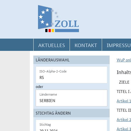
Direkt zur Navigation für Kontakt, Impressum, Aktuelles, Hilfe und FAQ
Direkt zur Länderauswahl und WuP-Navigation
Direkt zum Inhalt
AKTUELLES
KONTAKT
IMPRESSU
LÄNDERAUSWAHL
WuP onl
Inhalt
ISO-Alpha-2-Code
ZIELE
oder
TITEL 
Ländername
Artikel 
TITEL 
STICHTAG ÄNDERN
Artikel 
Stichtag
Artikel 