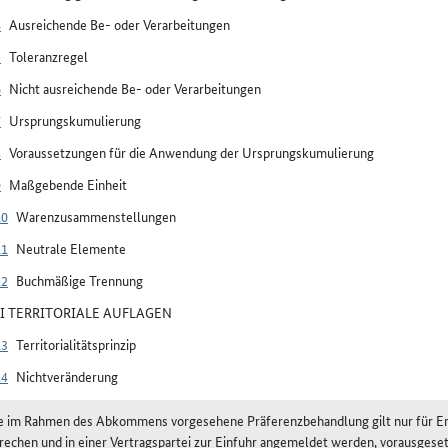
4
Ausreichende Be- oder Verarbeitungen
5
Toleranzregel
6
Nicht ausreichende Be- oder Verarbeitungen
7
Ursprungskumulierung
8
Voraussetzungen für die Anwendung der Ursprungskumulierung
9
Maßgebende Einheit
10
Warenzusammenstellungen
11
Neutrale Elemente
12
Buchmäßige Trennung
III TERRITORIALE AUFLAGEN
13
Territorialitätsprinzip
14
Nichtveränderung
ie im Rahmen des Abkommens vorgesehene Präferenzbehandlung gilt nur für Er
rechen und in einer Vertragspartei zur Einfuhr angemeldet werden, vorausgesetz