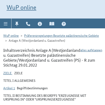
Direkt zur Navigation für Kontakt, Impressum, Aktuelles, Hilfe und FAQ
WuP-Navigation öffnen
Direkt zum Inhalt
WuP online
WuP online
Präferenzregelungen Besetzte palästinensische Gebiete
Anlage A (Westjordanland u. Gazastreifen)
Inhaltsverzeichnis Anlage A (Westjordanland
alles aufklappen
u. Gazastreifen) Besetzte palästinensische
Gebiete/Westjordanland u. Gazastreifen (PS) - R zum
Stichtag 29.01.2022
ZIELE
ZIELE
TITEL I ALLGEMEINES
Artikel 1
Begriffsbestimmungen
TITEL II BESTIMMUNG DES BEGRIFFS "ERZEUGNISSE MIT
URSPRUNG IN" ODER "URSPRUNGSERZEUGNISSE"