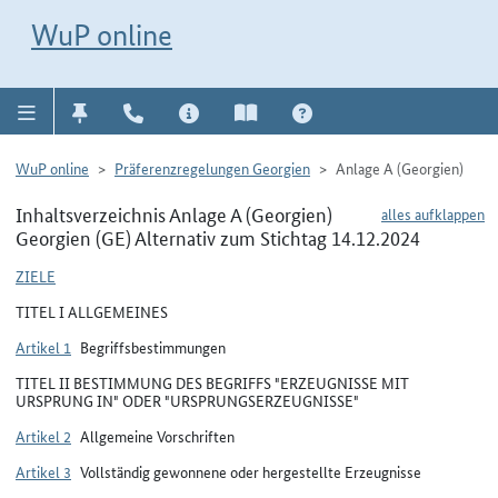
Direkt zur Navigation für Kontakt, Impressum, Aktuelles, Hilfe und FAQ
WuP-Navigation öffnen
Direkt zum Inhalt
WuP online
WuP online
Präferenzregelungen Georgien
Anlage A (Georgien)
Inhaltsverzeichnis Anlage A (Georgien)
alles aufklappen
Georgien (GE) Alternativ zum Stichtag 14.12.2024
ZIELE
TITEL I ALLGEMEINES
Artikel 1
Begriffsbestimmungen
TITEL II BESTIMMUNG DES BEGRIFFS "ERZEUGNISSE MIT
URSPRUNG IN" ODER "URSPRUNGSERZEUGNISSE"
Artikel 2
Allgemeine Vorschriften
Artikel 3
Vollständig gewonnene oder hergestellte Erzeugnisse