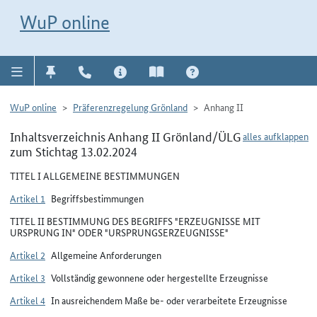
Direkt zur Navigation für Kontakt, Impressum, Aktuelles, Hilfe und FAQ
WuP-Navigation öffnen
Direkt zum Inhalt
WuP online
WuP online
Präferenzregelung Grönland
Anhang II
Inhaltsverzeichnis Anhang II Grönland/ÜLG
alles aufklappen
zum Stichtag 13.02.2024
TITEL I ALLGEMEINE BESTIMMUNGEN
Artikel 1
Begriffsbestimmungen
TITEL II BESTIMMUNG DES BEGRIFFS "ERZEUGNISSE MIT
URSPRUNG IN" ODER "URSPRUNGSERZEUGNISSE"
Artikel 2
Allgemeine Anforderungen
Artikel 3
Vollständig gewonnene oder hergestellte Erzeugnisse
Artikel 4
In ausreichendem Maße be- oder verarbeitete Erzeugnisse