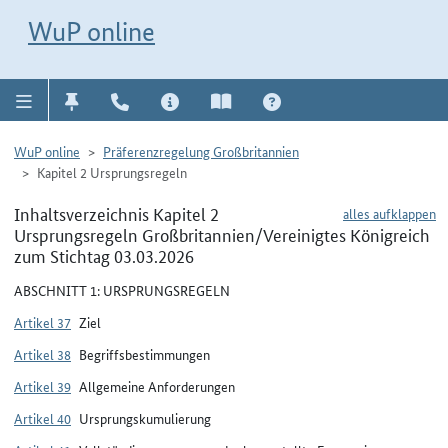
Direkt zur Navigation für Kontakt, Impressum, Aktuelles, Hilfe und FAQ
WuP-Navigation öffnen
Direkt zum Inhalt
WuP online
WuP online
Präferenzregelung Großbritannien
Kapitel 2 Ursprungsregeln
Inhaltsverzeichnis Kapitel 2
alles aufklappen
Ursprungsregeln Großbritannien/Vereinigtes Königreich
zum Stichtag 03.03.2026
ABSCHNITT 1: URSPRUNGSREGELN
Artikel 37
Ziel
Artikel 38
Begriffsbestimmungen
Artikel 39
Allgemeine Anforderungen
Artikel 40
Ursprungskumulierung