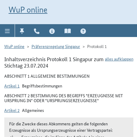
Direkt zur Navigation für Kontakt, Impressum, Aktuelles, Hilfe und FAQ
WuP-Navigation öffnen
Direkt zum Inhalt
WuP online
WuP online
Präferenzregelung Singapur
Protokoll 1
Inhaltsverzeichnis Protokoll 1 Singapur zum
alles aufklappen
Stichtag 23.07.2024
ABSCHNITT 1 ALLGEMEINE BESTIMMUNGEN
Artikel 1
Begriffsbestimmungen
ABSCHNITT 2 BESTIMMUNG DES BEGRIFFS "ERZEUGNISSE MIT
URSPRUNG IN" ODER "URSPRUNGSERZEUGNISSE"
Artikel 2
Allgemeines
Für die Zwecke dieses Abkommens gelten die folgenden
Erzeugnisse als Ursprungserzeugnisse einer Vertragspartei:
Erzeugnisse, die im Sinne des Artikels 4 in einer