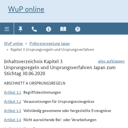
Direkt zur Navigation für Kontakt, Impressum, Aktuelles, Hilfe und FAQ
WuP-Navigation öffnen
Direkt zum Inhalt
WuP online
WuP online
Präferenzregelung Japan
Kapitel 3 Ursprungsregeln und Ursprungsverfahren
Inhaltsverzeichnis Kapitel 3
alles aufklappen
Ursprungsregeln und Ursprungsverfahren Japan zum
Stichtag 30.06.2020
ABSCHNITT A URSPRUNGSREGELN
Artikel 3.1
Begriffsbestimmungen
Artikel 3.2
Voraussetzungen für Ursprungserzeugnisse
Artikel 3.3
Vollständig gewonnene oder hergestellte Erzeugnisse
Artikel 3.4
Nicht ausreichende Bei- oder Verarbeitungen