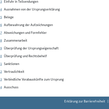
23
Einfuhr in Teilsendungen
24
Ausnahmen von der Ursprungserklärung
25
Belege
26
Aufbewahrung der Aufzeichnungen
27
Abweichungen und Formfehler
28
Zusammenarbeit
29
Überprüfung der Ursprungseigenschaft
30
Überprüfung und Rechtsbehelf
31
Sanktionen
32
Vertraulichkeit
33
Verbindliche Vorabauskünfte zum Ursprung
34
Ausschuss
Erklärung zur Barrierefreiheit