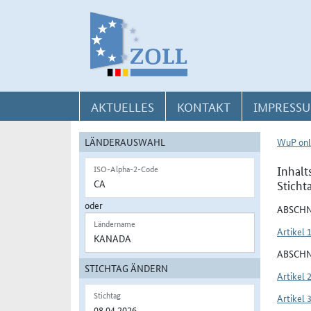
Direkt zur Navigation für Kontakt, Impressum, Aktuelles, Hilfe und FAQ
Direkt zur Länderauswahl und WuP-Navigation
Direkt zum Inhalt
AKTUELLES
KONTAKT
IMPRESSU
LÄNDERAUSWAHL
WuP onl
Inhalt
ISO-Alpha-2-Code
Sticht
oder
ABSCHN
Ländername
Artikel 
ABSCHN
STICHTAG ÄNDERN
Artikel 
Stichtag
Artikel 