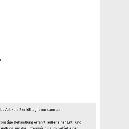
n
 Artikels 2 erfüllt, gilt nur dann als
sonstige Behandlung erfährt, außer einer Ent- und
handlung, um das Erzeugnis bis zum Gebiet einer