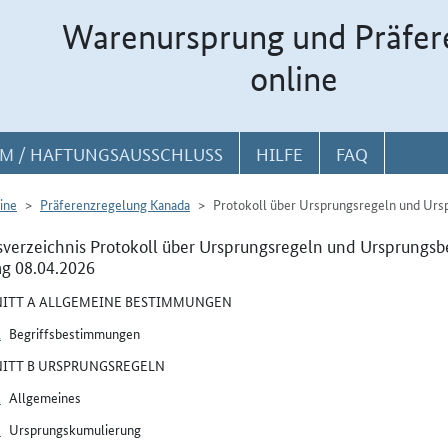
Warenursprung und Präfer
online
M / HAFTUNGSAUSSCHLUSS
HILFE
FAQ
ine
Präferenzregelung Kanada
Protokoll über Ursprungsregeln und Ur
sverzeichnis Protokoll über Ursprungsregeln und Ursprun
ag 08.04.2026
ITT A ALLGEMEINE BESTIMMUNGEN
1
Begriffsbestimmungen
ITT B URSPRUNGSREGELN
2
Allgemeines
3
Ursprungskumulierung