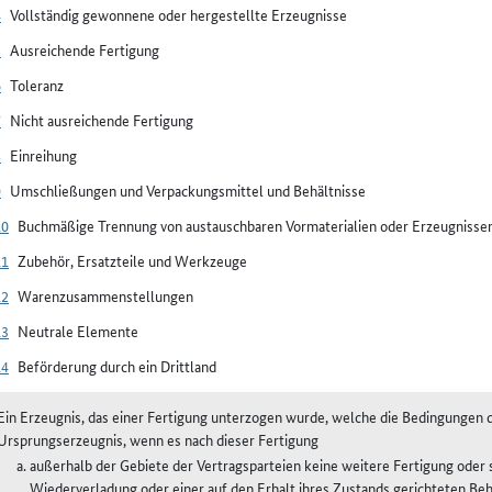
4
Vollständig gewonnene oder hergestellte Erzeugnisse
5
Ausreichende Fertigung
6
Toleranz
7
Nicht ausreichende Fertigung
8
Einreihung
9
Umschließungen und Verpackungsmittel und Behältnisse
10
Buchmäßige Trennung von austauschbaren Vormaterialien oder Erzeugnisse
11
Zubehör, Ersatzteile und Werkzeuge
12
Warenzusammenstellungen
13
Neutrale Elemente
14
Beförderung durch ein Drittland
Ein Erzeugnis, das einer Fertigung unterzogen wurde, welche die Bedingungen des
Ursprungserzeugnis, wenn es nach dieser Fertigung
außerhalb der Gebiete der Vertragsparteien keine weitere Fertigung oder 
Wiederverladung oder einer auf den Erhalt ihres Zustands gerichteten Be