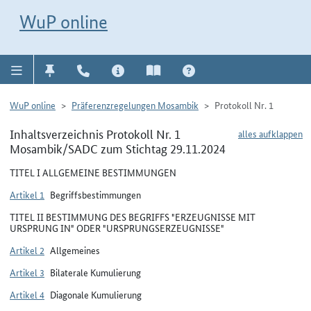
Direkt zur Navigation für Kontakt, Impressum, Aktuelles, Hilfe und FAQ
WuP-Navigation öffnen
Direkt zum Inhalt
WuP online
WuP online
Präferenzregelungen Mosambik
Protokoll Nr. 1
Inhaltsverzeichnis Protokoll Nr. 1
alles aufklappen
Mosambik/SADC zum Stichtag 29.11.2024
TITEL I ALLGEMEINE BESTIMMUNGEN
Artikel 1
Begriffsbestimmungen
TITEL II BESTIMMUNG DES BEGRIFFS "ERZEUGNISSE MIT
URSPRUNG IN" ODER "URSPRUNGSERZEUGNISSE"
Artikel 2
Allgemeines
Artikel 3
Bilaterale Kumulierung
Artikel 4
Diagonale Kumulierung