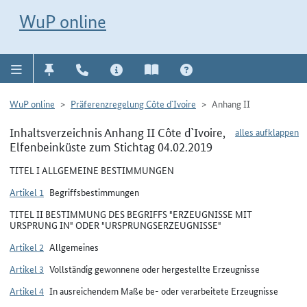
Direkt zur Navigation für Kontakt, Impressum, Aktuelles, Hilfe und FAQ
WuP-Navigation öffnen
Direkt zum Inhalt
WuP online
WuP online
Präferenzregelung Côte d`Ivoire
Anhang II
Inhaltsverzeichnis Anhang II Côte d`Ivoire,
alles aufklappen
Elfenbeinküste zum Stichtag 04.02.2019
TITEL I ALLGEMEINE BESTIMMUNGEN
Artikel 1
Begriffsbestimmungen
TITEL II BESTIMMUNG DES BEGRIFFS "ERZEUGNISSE MIT
URSPRUNG IN" ODER "URSPRUNGSERZEUGNISSE"
Artikel 2
Allgemeines
Artikel 3
Vollständig gewonnene oder hergestellte Erzeugnisse
Artikel 4
In ausreichendem Maße be- oder verarbeitete Erzeugnisse