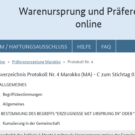
Warenursprung und Präfer
online
M / HAFTUNGSAUSSCHLUSS
HILFE
FAQ
ine
Präferenzregelung Marokko
Protokoll Nr. 4
sverzeichnis Protokoll Nr. 4 Marokko (MA) - C zum Stichtag 
I ALLGEMEINES
1
Begriffsbestimmungen
2
Allgemeines
II BESTIMMUNG DES BEGRIFFS "ERZEUGNISSE MIT URSPRUNG IN" ODER
3
Kumulierung in der Gemeinschaft
beschadet des Artikels 2 Absatz 1 gelten als Ursprungserzeugnisse der Gemein