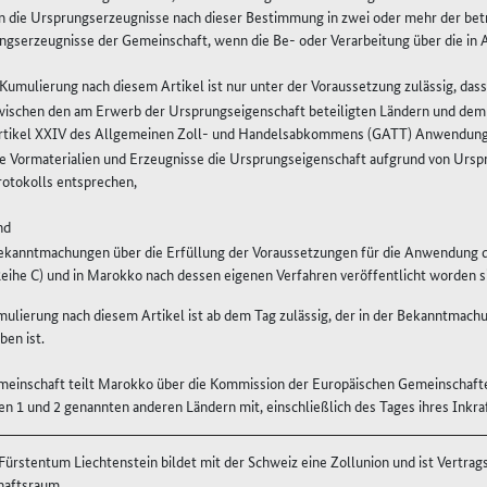
 die Ursprungserzeugnisse nach dieser Bestimmung in zwei oder mehr der betre
ngserzeugnisse der Gemeinschaft, wenn die Be- oder Verarbeitung über die in 
 Kumulierung nach diesem Artikel ist nur unter der Voraussetzung zulässig, dass
wischen den am Erwerb der Ursprungseigenschaft beteiligten Ländern und d
rtikel XXIV des Allgemeinen Zoll- und Handelsabkommens (GATT) Anwendung 
ie Vormaterialien und Erzeugnisse die Ursprungseigenschaft aufgrund von Ursp
rotokolls entsprechen,
nd
ekanntmachungen über die Erfüllung der Voraussetzungen für die Anwendung d
Reihe C) und in Marokko nach dessen eigenen Verfahren veröffentlicht worden s
mulierung nach diesem Artikel ist ab dem Tag zulässig, der in der Bekanntmach
en ist.
meinschaft teilt Marokko über die Kommission der Europäischen Gemeinschaft
n 1 und 2 genannten anderen Ländern mit, einschließlich des Tages ihres Inkra
Fürstentum Liechtenstein bildet mit der Schweiz eine Zollunion und ist Vertr
haftsraum.