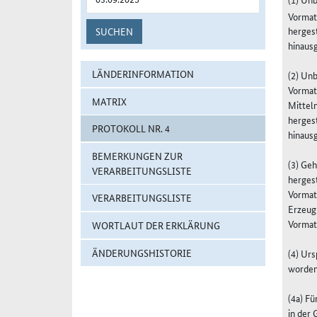
Vormate
herges
SUCHEN
hinausg
LÄNDERINFORMATION
(2) Un
Vormate
MATRIX
Mittel
herges
PROTOKOLL NR. 4
hinausg
BEMERKUNGEN ZUR
(3) Geh
VERARBEITUNGSLISTE
herges
Vormate
VERARBEITUNGSLISTE
Erzeug
Vormate
WORTLAUT DER ERKLÄRUNG
ÄNDERUNGSHISTORIE
(4) Ur
worden 
(4a) Fü
in der