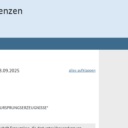
enzen
03.09.2025
alles aufklappen
 "URSPRUNGSERZEUGNISSE"
schaft Erzeugnisse, die dort unter Verwendung von