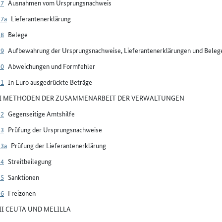
27
Ausnahmen vom Ursprungsnachweis
27a
Lieferantenerklärung
28
Belege
29
Aufbewahrung der Ursprungsnachweise, Lieferantenerklärungen und Beleg
30
Abweichungen und Formfehler
31
In Euro ausgedrückte Beträge
VI METHODEN DER ZUSAMMENARBEIT DER VERWALTUNGEN
32
Gegenseitige Amtshilfe
33
Prüfung der Ursprungsnachweise
33a
Prüfung der Lieferantenerklärung
34
Streitbeilegung
35
Sanktionen
36
Freizonen
VII CEUTA UND MELILLA