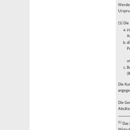
Werden
Urspru
(5) Die
z
A
d
P
u
B
(
Die Ku
angegeb
Die Ge
Absätze
(1)
Das 
Wirtsc