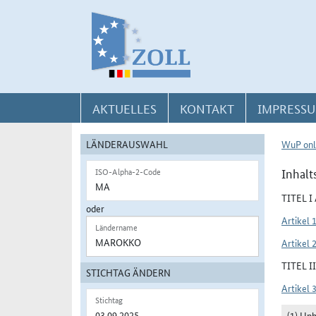
Direkt zur Navigation für Kontakt, Impressum, Aktuelles, Hilfe und FAQ
Direkt zur Länderauswahl und WuP-Navigation
Direkt zum Inhalt
AKTUELLES
KONTAKT
IMPRESSU
LÄNDERAUSWAHL
WuP onl
Inhalt
ISO-Alpha-2-Code
TITEL 
oder
Artikel 
Ländername
Artikel 
TITEL 
STICHTAG ÄNDERN
Artikel 
Stichtag
(1) Un