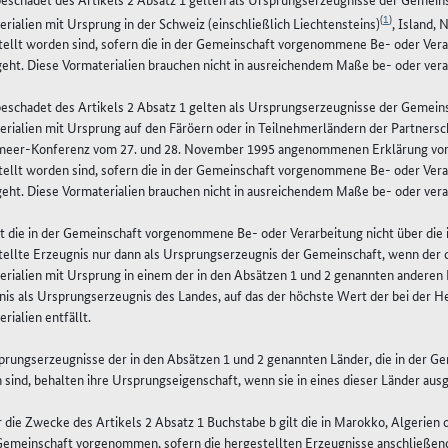
(
1
)
rialien mit Ursprung in der Schweiz (einschließlich Liechtensteins)
, Island,
tellt worden sind, sofern die in der Gemeinschaft vorgenommene Be- oder Vera
eht. Diese Vormaterialien brauchen nicht in ausreichendem Maße be- oder vera
beschadet des Artikels 2 Absatz 1 gelten als Ursprungserzeugnisse der Gemein
rialien mit Ursprung auf den Färöern oder in Teilnehmerländern der Partnersc
meer-Konferenz vom 27. und 28. November 1995 angenommenen Erklärung von
tellt worden sind, sofern die in der Gemeinschaft vorgenommene Be- oder Vera
eht. Diese Vormaterialien brauchen nicht in ausreichendem Maße be- oder vera
t die in der Gemeinschaft vorgenommene Be- oder Verarbeitung nicht über die i
tellte Erzeugnis nur dann als Ursprungserzeugnis der Gemeinschaft, wenn der
rialien mit Ursprung in einem der in den Absätzen 1 und 2 genannten anderen L
nis als Ursprungserzeugnis des Landes, auf das der höchste Wert der bei der 
rialien entfällt.
sprungserzeugnisse der in den Absätzen 1 und 2 genannten Länder, die in der G
sind, behalten ihre Ursprungseigenschaft, wenn sie in eines dieser Länder aus
r die Zwecke des Artikels 2 Absatz 1 Buchstabe b gilt die in Marokko, Algeri
 Gemeinschaft vorgenommen, sofern die hergestellten Erzeugnisse anschließend