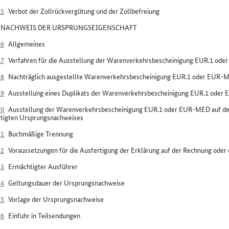
15
Verbot der Zollrückvergütung und der Zollbefreiung
V NACHWEIS DER URSPRUNGSEIGENSCHAFT
16
Allgemeines
17
Verfahren für die Ausstellung der Warenverkehrsbescheinigung EUR.1 od
18
Nachträglich ausgestellte Warenverkehrsbescheinigung EUR.1 oder EUR-
19
Ausstellung eines Duplikats der Warenverkehrsbescheinigung EUR.1 ode
20
Ausstellung der Warenverkehrsbescheinigung EUR.1 oder EUR-MED auf der 
rtigten Ursprungsnachweises
21
Buchmäßige Trennung
22
Voraussetzungen für die Ausfertigung der Erklärung auf der Rechnung ode
23
Ermächtigter Ausführer
24
Geltungsdauer der Ursprungsnachweise
25
Vorlage der Ursprungsnachweise
26
Einfuhr in Teilsendungen