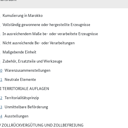
4
Kumulierung in Marokko
5
Vollständig gewonnene oder hergestellte Erzeugnisse
6
In ausreichendem Maße be- oder verarbeitete Erzeugnisse
7
Nicht ausreichende Be- oder Verarbeitungen
8
Maßgebende Einheit
9
Zubehör, Ersatzteile und Werkzeuge
10
Warenzusammenstellungen
11
Neutrale Elemente
III TERRITORIALE AUFLAGEN
12
Territorialitätsprinzip
13
Unmittelbare Beförderung
14
Ausstellungen
IV ZOLLRÜCKVERGÜTUNG UND ZOLLBEFREIUNG