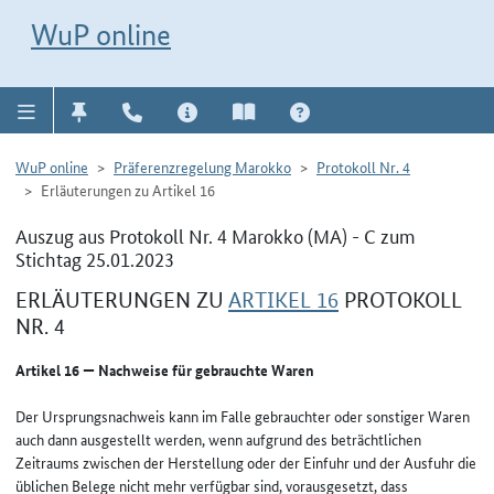
Direkt zur Navigation für Kontakt, Impressum, Aktuelles, Hilfe und FAQ
WuP-Navigation öffnen
Direkt zum Inhalt
WuP online
WuP online
Präferenzregelung Marokko
Protokoll Nr. 4
Erläuterungen zu Artikel 16
Auszug aus Protokoll Nr. 4 Marokko (MA) - C zum
Stichtag 25.01.2023
ERLÄUTERUNGEN ZU
ARTIKEL 16
PROTOKOLL
NR. 4
Artikel 16 — Nachweise für gebrauchte Waren
Der Ursprungsnachweis kann im Falle gebrauchter oder sonstiger Waren
auch dann ausgestellt werden, wenn aufgrund des beträchtlichen
Zeitraums zwischen der Herstellung oder der Einfuhr und der Ausfuhr die
üblichen Belege nicht mehr verfügbar sind, vorausgesetzt, dass