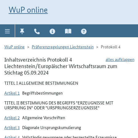
Direkt zur Navigation für Kontakt, Impressum, Aktuelles, Hilfe und FAQ
WuP-Navigation öffnen
Direkt zum Inhalt
WuP online
WuP online
Präferenzregelungen Liechtenstein
Protokoll 4
Inhaltsverzeichnis Protokoll 4
alles aufklappen
Liechtenstein/Europäischer Wirtschaftsraum zum
Stichtag 05.09.2024
TITEL I ALLGEMEINE BESTIMMUNGEN
Artikel 1
Begriffsbestimmungen
TITEL II BESTIMMUNG DES BEGRIFFS "ERZEUGNISSE MIT
URSPRUNG IN" ODER "URSPRUNGSERZEUGNISSE"
Artikel 2
Allgemeine Vorschriften
Artikel 3
Diagonale Ursprungskumulierung
Artikel 4
Vollständig gewonnene oder hergestellte Erzeugnisse