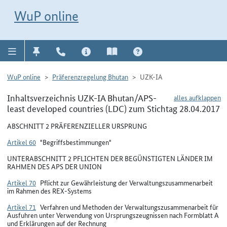
Direkt zur Navigation für Kontakt, Impressum, Aktuelles, Hilfe und FAQ
WuP-Navigation öffnen
Direkt zum Inhalt
WuP online
WuP online
Präferenzregelung Bhutan
UZK-IA
Inhaltsverzeichnis UZK-IA Bhutan/APS-
alles aufklappen
least developed countries (LDC) zum Stichtag 28.04.2017
ABSCHNITT 2 PRÄFERENZIELLER URSPRUNG
Artikel 60
"Begriffsbestimmungen"
UNTERABSCHNITT 2 PFLICHTEN DER BEGÜNSTIGTEN LÄNDER IM
RAHMEN DES APS DER UNION
Artikel 70
Pflicht zur Gewährleistung der Verwaltungszusammenarbeit
im Rahmen des REX-Systems
Artikel 71
Verfahren und Methoden der Verwaltungszusammenarbeit für
Ausfuhren unter Verwendung von Ursprungszeugnissen nach Formblatt A
und Erklärungen auf der Rechnung