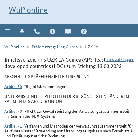
Direkt zur Navigation für Kontakt, Impressum, Aktuelles, Hilfe und FAQ
WuP-Navigation öffnen
Direkt zum Inhalt
WuP online
WuP online
Präferenzregelung Guinea
UZK-IA
Inhaltsverzeichnis UZK-IA Guinea/APS-least
alles aufklappen
developed countries (LDC) zum Stichtag 13.03.2025
ABSCHNITT 2 PRÄFERENZIELLER URSPRUNG
Artikel 60
"Begriffsbestimmungen"
UNTERABSCHNITT 2 PFLICHTEN DER BEGÜNSTIGTEN LÄNDER IM
RAHMEN DES APS DER UNION
Artikel 70
Pflicht zur Gewährleistung der Verwaltungszusammenarbeit
im Rahmen des REX-Systems
Artikel 71
Verfahren und Methoden der Verwaltungszusammenarbeit für
Ausfuhren unter Verwendung von Ursprungszeugnissen nach Formblatt A
und Erklärungen auf der Rechnung