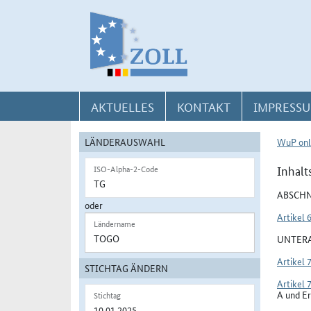
Direkt zur Navigation für Kontakt, Impressum, Aktuelles, Hilfe und FAQ
Direkt zur Länderauswahl und WuP-Navigation
Direkt zum Inhalt
AKTUELLES
KONTAKT
IMPRESSU
LÄNDERAUSWAHL
WuP onl
Inhalt
ISO-Alpha-2-Code
ABSCHN
oder
Artikel 
Ländername
UNTERA
Artikel 
STICHTAG ÄNDERN
Artikel 
A und Er
Stichtag