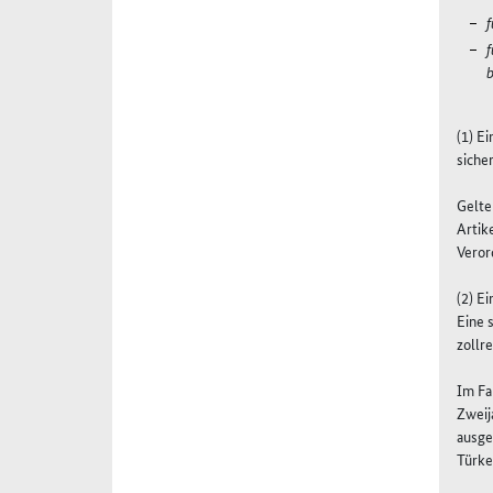
f
f
b
(1) E
sicher
Gelte
Artik
Veror
(2) E
Eine 
zollr
Im Fa
Zweij
ausge
Türkei