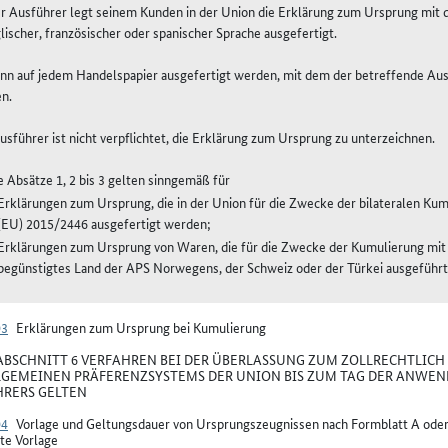
er Ausführer legt seinem Kunden in der Union die Erklärung zum Ursprung mit 
glischer, französischer oder spanischer Sprache ausgefertigt.
ann auf jedem Handelspapier ausgefertigt werden, mit dem der betreffende Ausf
n.
usführer ist nicht verpflichtet, die Erklärung zum Ursprung zu unterzeichnen.
ie Absätze 1, 2 bis 3 gelten sinngemäß für
Erklärungen zum Ursprung, die in der Union für die Zwecke der bilateralen Ku
(EU) 2015/2446 ausgefertigt werden;
Erklärungen zum Ursprung von Waren, die für die Zwecke der Kumulierung mit V
begünstigtes Land der APS Norwegens, der Schweiz oder der Türkei ausgeführ
93
Erklärungen zum Ursprung bei Kumulierung
BSCHNITT 6 VERFAHREN BEI DER ÜBERLASSUNG ZUM ZOLLRECHTLICH 
LGEMEINEN PRÄFERENZSYSTEMS DER UNION BIS ZUM TAG DER ANWEN
RERS GELTEN
94
Vorlage und Geltungsdauer von Ursprungszeugnissen nach Formblatt A oder
te Vorlage