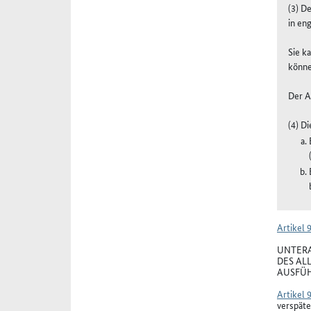
(3) D
in en
Sie k
könne
Der A
(4) D
Artikel 
UNTERA
DES AL
AUSFÜH
Artikel 
verspäte