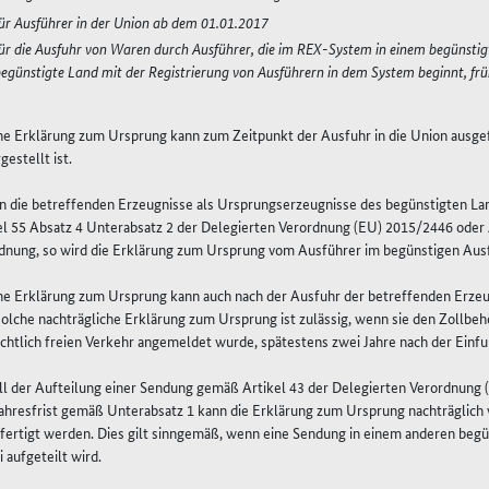
ür Ausführer in der Union ab dem 01.01.2017
ür die Ausfuhr von Waren durch Ausführer, die im REX-System in einem begünstigt
egünstigte Land mit der Registrierung von Ausführern in dem System beginnt, fr
ine Erklärung zum Ursprung kann zum Zeitpunkt der Ausfuhr in die Union ausgef
gestellt ist.
n die betreffenden Erzeugnisse als Ursprungserzeugnisse des begünstigten L
el 55 Absatz 4 Unterabsatz 2 der Delegierten Verordnung (EU) 2015/2446 oder 
dnung, so wird die Erklärung zum Ursprung vom Ausführer im begünstigen Ausf
ine Erklärung zum Ursprung kann auch nach der Ausfuhr der betreffenden Erzeug
solche nachträgliche Erklärung zum Ursprung ist zulässig, wenn sie den Zollbe
echtlich freien Verkehr angemeldet wurde, spätestens zwei Jahre nach der Einfu
ll der Aufteilung einer Sendung gemäß Artikel 43 der Delegierten Verordnung 
ahresfrist gemäß Unterabsatz 1 kann die Erklärung zum Ursprung nachträglich
fertigt werden. Dies gilt sinngemäß, wenn eine Sendung in einem anderen begü
 aufgeteilt wird.