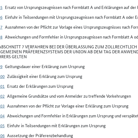
95
Ersatz von Ursprungszeugnissen nach Formblatt A und Erklärungen auf der
96
Einfuhr in Teilsendungen mit Ursprungszeugnissen nach Formblatt A oder E
97
Ausnahmen von der Pflicht zur Vorlage eines Ursprungszeugnisses nach For
98
Abweichungen und Formfehler in Ursprungszeugnissen nach Formblatt A od
BSCHNITT 7 VERFAHREN BEI DER ÜBERLASSUNG ZUM ZOLLRECHTLICH 
LGEMEINEN PRÄFERENZSYSTEMS DER UNION AB DEM TAG DER ANWEND
RERS GELTEN
99
Geltungsdauer einer Erklärung zum Ursprung
100
Zulässigkeit einer Erklärung zum Ursprung
101
Ersatz der Erklärungen zum Ursprung
102
Allgemeine Grundsätze und vom Anmelder zu treffende Vorkehrungen
103
Ausnahmen von der Pflicht zur Vorlage einer Erklärung zum Ursprung
104
Abweichungen und Formfehler in Erklärungen zum Ursprung und verspäte
105
Einfuhr in Teilsendungen mit Erklärungen zum Ursprung
106
Aussetzung der Präferenzbehandlung